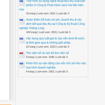
Tình hình sử dụng nghệ thuật tiêu thụ xuất bản
phẩm ở Công ty Phát Hành sách Hà Nội hiện
nay
18 trang | Lượt xem: 2021 | Lượt tải: 0
Hoàn thiện Kế toán chi phí, doanh thu & xác
định kết quả tiêu thụ tại Công ty Kỹ thuật Công
nghiệp Thăng Long
100 trang | Lượt xem: 2031 | Lượt tải: 0
Vận dụng quy luật giá trị vào nền kinh tế nước
ta thời gian qua & những giải pháp…
22 trang | Lượt xem: 2223 | Lượt tải: 0
Thư viện số và cán bộ thư viện số
9 trang | Lượt xem: 1046 | Lượt tải: 0
Phân tích sự vận động của vốn chủ sở hữu vào
loại hình doanh nghiệp
9 trang | Lượt xem: 2301 | Lượt tải: 0