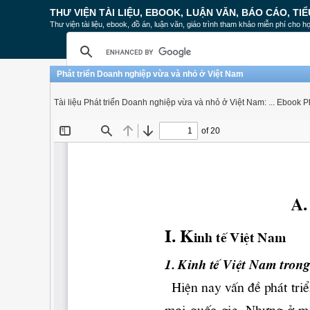
THƯ VIỆN TÀI LIỆU, EBOOK, LUẬN VĂN, BÁO CÁO, TIỂ
Thư viện tài liệu, ebook, đồ án, luận văn, giáo trình tham khảo miễn phí cho họ
Phát triển Doanh nghiệp vừa và nhỏ ở Việt Nam
Tài liệu Phát triển Doanh nghiệp vừa và nhỏ ở Việt Nam: ... Ebook 