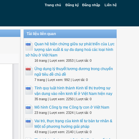
Trang chủ
Đăng ký
Đăng nhập
Liên hệ
Tài liệu liên quan
Quan hệ biện chứng giữa sự phát triển của Lực
lượng sản xuất & sự đa dạng hoá các loại hình
sở hữu ở Việt Nam
16 trang | Lượt xem: 2053 | Lượt tải: 0
Ứng dụng lý thuyết tương đương trong chuyển
ngữ tiêu đề chủ đề
7 trang | Lượt xem: 992 | Lượt tải: 0
Tính quy luật hình thành Kinh tế thị trường sự
vận dung vào nền kinh tế ở Việt Nam hiện nay
35 trang | Lượt xem: 2250 | Lượt tải: 0
Mô hình Công ty mẹ Công ty con ở Việt Nam
23 trang | Lượt xem: 2324 | Lượt tải: 0
Vai trò, thực trạng của kinh tế tư bản tư nhân &
Một số phương hướng giải pháp
43 trang | Lượt xem: 2140 | Lượt tải: 0