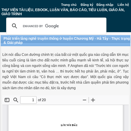
Trang chủ
Đăng ký
Đăng nhập
Liên hệ
THƯ VIỆN TÀI LIỆU, EBOOK, LUẬN VĂN, BÁO CÁO, TIỂU LUẬN, GIÁO ÁN,
GIÁO TRÌNH
Phát triển làng nghề truyền thống ở huyện Chương Mỹ - Hà Tây - Thực trạng
& Giải pháp
Lời nói đầu Con đường chính trị của bất cứ một quốc gia nào cũng dẫn tới mục
tiêu cuối cùng là làm cho đất nước mình giầu mạnh về kinh tế, xã hội thực sự
công bằng và con người sống văn minh. F.Anghen đã nói “Trước khi con người
ta nghĩ tới làm chính trị, văn hoá … thì trước hết họ phải ăn, phải mặc, ở”. Tục
ngữ Việt Nam có câu “Có thực mới vực được đạo”. Một quốc gia cũng vậy
muốn đạt được các mục tiêu đặt ra, trước hết nhà cầm quyền phải tìm phương
sách làm cho nhân dân no đủ, tức là xây dựng