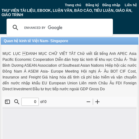
Trang chủ
Đăng ký
Đăng nhập
Liên hệ
THƯ VIỆN TÀI LIỆU, EBOOK, LUẬN VĂN, BÁO CÁO, TIỂU LUẬN, GIÁO ÁN,
GIÁO TRÌNH
Quan hệ kinh tế Việt Nam- Singapore
MỤC LỤC DANH MỤC CHỮ VIẾT TẮT Chữ viết tắt tiếng Anh APEC Asia
Pacific Economic Cooperation Diễn đàn hợp tác kinh tế khu vực Châu Á- Thái
Bình Dương ASEAN Association of Southeast Asian Nations Hiệp hội các nước
Đông Nam Á ASEM Asia- Europe Meeting Hội nghị Á- Âu BOT CIF Cost,
Insurance and Freight Giá hàng hóa đã tính cả phí bảo hiểm và vận chuyển
đến nước nhập khẩu EU European Union Liên minh Châu Âu FDI Foreign
Direct Investment Đầu tư trực tiếp nước ngoài GDP Gross Do