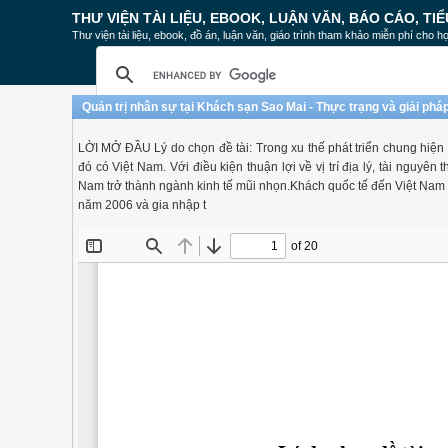
THƯ VIỆN TÀI LIỆU, EBOOK, LUẬN VĂN, BÁO CÁO, TIỂ
Thư viện tài liệu, ebook, đồ án, luận văn, giáo trình tham khảo miễn phí cho họ
Quản trị nhân sự tại Khách sạn Sao Mai - Thực trạng và giải phá
LỜI MỞ ĐẦU Lý do chọn đề tài: Trong xu thế phát triển chung hiện na
đó có Việt Nam. Với điều kiện thuận lợi về vị trí địa lý, tài nguyê
Nam trở thành ngành kinh tế mũi nhọn.Khách quốc tế đến Việt Nam 
năm 2006 và gia nhập t