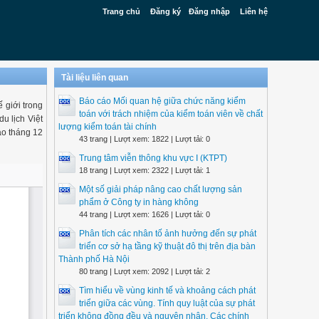
Trang chủ
Đăng ký
Đăng nhập
Liên hệ
Tài liệu liên quan
Báo cáo Mối quan hệ giữa chức năng kiểm
 giới trong
toán với trách nhiệm của kiểm toán viên về chất
u lịch Việt
lượng kiểm toán tài chính
ào tháng 12
43 trang | Lượt xem: 1822 | Lượt tải: 0
Trung tâm viễn thông khu vực I (KTPT)
18 trang | Lượt xem: 2322 | Lượt tải: 1
Một số giải pháp nâng cao chất lượng sản
phẩm ở Công ty in hàng không
44 trang | Lượt xem: 1626 | Lượt tải: 0
Phân tích các nhân tố ảnh hưởng đến sự phát
triển cơ sở hạ tầng kỹ thuật đô thị trên địa bàn
Thành phố Hà Nội
80 trang | Lượt xem: 2092 | Lượt tải: 2
Tìm hiểu về vùng kinh tế và khoảng cách phát
triển giữa các vùng. Tính quy luật của sự phát
triển không đồng đều và nguyên nhân. Các chính