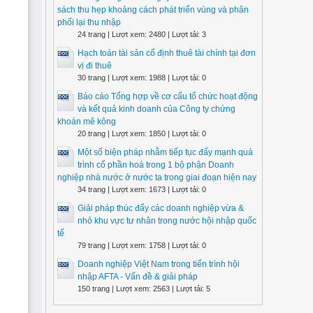
sách thu hẹp khoảng cách phát triển vùng và phân
phối lại thu nhập
24 trang | Lượt xem: 2480 | Lượt tải: 3
Hạch toán tài sản cố định thuê tài chính tại đơn
vị đi thuê
30 trang | Lượt xem: 1988 | Lượt tải: 0
Báo cáo Tổng hợp về cơ cấu tổ chức hoạt động
và kết quả kinh doanh của Công ty chứng
khoán mê kông
20 trang | Lượt xem: 1850 | Lượt tải: 0
Một số biện pháp nhằm tiếp tục đẩy mạnh quá
trình cổ phần hoá trong 1 bộ phận Doanh
nghiệp nhà nước ở nước ta trong giai đoạn hiện nay
34 trang | Lượt xem: 1673 | Lượt tải: 0
Giải pháp thúc đẩy các doanh nghiệp vừa &
nhỏ khu vực tư nhân trong nước hội nhập quốc
tế
79 trang | Lượt xem: 1758 | Lượt tải: 0
Doanh nghiệp Việt Nam trong tiến trình hội
nhập AFTA - Vấn đề & giải pháp
150 trang | Lượt xem: 2563 | Lượt tải: 5