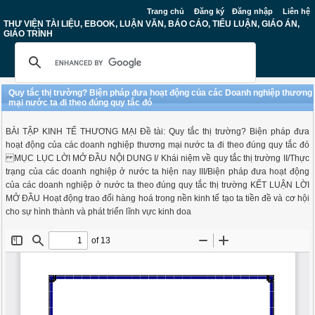
Trang chủ
Đăng ký
Đăng nhập
Liên hệ
THƯ VIỆN TÀI LIỆU, EBOOK, LUẬN VĂN, BÁO CÁO, TIỂU LUẬN, GIÁO ÁN,
GIÁO TRÌNH
Quy tắc thị trường? Biện pháp đưa hoạt động của các Doanh nghiệp thương
mại nước ta đi theo đúng quy tắc đó
BÀI TẬP KINH TẾ THƯƠNG MẠI Đề tài: Quy tắc thị trường? Biện pháp đưa
hoạt động của các doanh nghiệp thương mại nước ta đi theo đúng quy tắc đó
MỤC LỤC LỜI MỞ ĐẦU NỘI DUNG I/ Khái niệm về quy tắc thị trường II/Thực
trạng của các doanh nghiệp ở nước ta hiện nay III/Biện pháp đưa hoạt động
của các doanh nghiệp ở nước ta theo đúng quy tắc thị trường KẾT LUẬN LỜI
MỞ ĐẦU Hoạt động trao đổi hàng hoá trong nền kinh tế tạo ta tiền đề và cơ hội
cho sự hình thành và phát triển lĩnh vực kinh doa