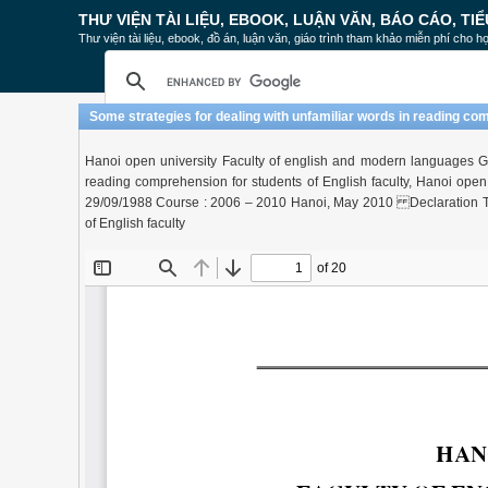
THƯ VIỆN TÀI LIỆU, EBOOK, LUẬN VĂN, BÁO CÁO, TIỂ
Thư viện tài liệu, ebook, đồ án, luận văn, giáo trình tham khảo miễn phí cho họ
Some strategies for dealing with unfamiliar words in reading com
Hanoi open university Faculty of english and modern languages Gr
reading comprehension for students of English faculty, Hanoi open
29/09/1988 Course : 2006 – 2010 Hanoi, May 2010 Declaration Titl
of English faculty