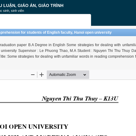
U LUẬN, GIÁO ÁN, GIÁO TRÌNH
c sinh, sinh viên
prehension for students of English faculty, Hanoi open university
aduation paper B.A Degree in English Some strategies for dealing with unfamili
 university Supervisor : Le Phuong Thao, M.A Student : Nguyen Thi Thu Thuy Date
e: Some strategies for dealing with unfamiliar words in reading comprehension f