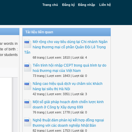
Trang chủ
Đăng ký
Đăng nhập
Liên hệ
Tài liệu liên quan
Mở rộng cho vay tiêu dùng tại Chi nhánh Ngân
ar words in
hàng thương mại cổ phần Quân Đội Lê Trọng
 of birth :
Tấn
or students
68 trang | Lượt xem: 1810 | Lượt tải: 4
Tiến trình hội nhập CEPT trong quá trình tự do
hoá thương mại của Việt Nam
73 trang | Lượt xem: 1843 | Lượt tải: 0
Nâng cao hiệu quả dịch vụ chăm sóc khách
hàng tại siêu thị Hà Nội
42 trang | Lượt xem: 3351 | Lượt tải: 3
Một số giải pháp hoạch định chiến lược kinh
doanh ở Công ty Xây dựng 699
76 trang | Lượt xem: 1778 | Lượt tải: 0
Nghệ thuật đàm phán ký kết hợp đồng ngoại
thương với các doanh nghiệp Nhật Bản
82 trang | Lượt xem: 1753 | Lượt tải: 0