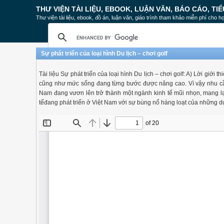
THƯ VIỆN TÀI LIỆU, EBOOK, LUẬN VĂN, BÁO CÁO, TIỂ
Thư viện tài liệu, ebook, đồ án, luận văn, giáo trình tham khảo miễn phí cho họ
Sự phát triển của loại hình Du lịch – chơi golf
Tài liệu Sự phát triển của loại hình Du lịch – chơi golf: A) Lời giới
cũng như mức sống đang từng bước được nâng cao. Vì vậy nhu cầu t
Nam đang vươn lên trở thành một ngành kinh tế mũi nhọn, mang lại n
tếđang phát triển ở Việt Nam với sự bùng nổ hàng loạt của những dự 