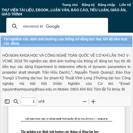
Trang chủ
Đăng ký
Đăng nhập
Liên hệ
THƯ VIỆN TÀI LIỆU, EBOOK, LUẬN VĂN, BÁO CÁO, TIỂU LUẬN, GIÁO ÁN,
GIÁO TRÌNH
Thí nghiệm xác định ảnh hưởng của thông số động lực học tới độ bền trục
các đăng
HỘI NGHỊ KHOA HỌC VÀ CÔNG NGHỆ TOÀN QUỐC VỀ CƠ KHÍ LẦN THỨ V -
VCME 2018 Thí nghiệm xác định ảnh hưởng của thông số động lực học tới độ
bền trục các đăng Experiment to determine effects of dynamic parameters to
propeller shaft strength Trần Hữu Danh1,*, Nguyễn Thanh Quang2, Đào Duy
Trung3 1Trường đại học Sư phạm Kỹ Thuật Vĩnh Long 2Trường đại học Công
nghiệp Hà Nội Nội 3Viện Nghiên cứu Cơ khí *Email:
nguyenthanhquang@haui.edu.vn
Mobile: 0903 404 601 Tóm tắt Từ khóa: Bi