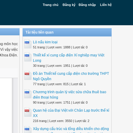
Trang chủ
Đăng ký
Đăng nhập
Liên hệ
Tài liệu liên quan
Lò nấu kim loại
ững môn học
51 trang | Lượt xem: 1888 | Lượt tải: 0
 Vì vậy việc
 Khoa Điện.
Thiết kế xí cung cấp điện Xí nghiệp may Việt
Long
30 trang | Lượt xem: 1951 | Lượt tải: 0
Đồ án Thiết kế cung cấp điện cho trường THPT
Ngô Quyền
77 trang | Lượt xem: 815 | Lượt tải: 1
Chương trình quản lý việc sửa chữa thuê bao
điên thoại hỏng
90 trang | Lượt xem: 1751 | Lượt tải: 0
Quan hệ của Đại Việt với Chân Lạp trước thế kỉ
XX
216 trang | Lượt xem: 3550 | Lượt tải: 2
Xây dựng cấu trúc và tổng điều khiển cho động