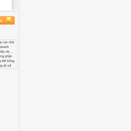
 1 TĐL1.1 72 6.5 14 468 1008 2 TĐL1.2 40 11.9 13.7 476 548 3 TĐL1.3 50 11.8 16.8 590 840 4 Phòng hành chánh 13.4 5 2.9 67 39 CỘNG 175.4 1601 2435 Tổng công suất định mức của các tủ phân phối 1 là : = 175.4 (KW) Aùp dụng công thức : Xi = = = 9.1 ; Yi = = = 13.9 Vậy tọa độ tâm phụ tải của tủ phân phối1 là :M (9.1;13.9) III)- Xác định tâm phụ tải cho tủ phân phối 2 1 – Tủ động lực 2.1 STT Tên Thiết Bị Kí hiệu P (KW) Xi Yi PiXi PiYi Nhóm1 - TĐL2.1 1 Máy nén D2 60 16.9 13 1014 780 2 Máy nén D3 60 16.9 13 1014 780 3 Máy nén D4 60 19.2 13 1152 780 4 Máy