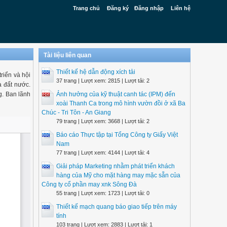
Trang chủ
Đăng ký
Đăng nhập
Liên hệ
Tài liệu liên quan
Thiết kế hệ dẫn động xích tải
iển và hội
37 trang | Lượt xem: 2815 | Lượt tải: 2
a đất nước.
g. Ban lãnh
Ảnh hưởng của kỹ thuật canh tác (IPM) đến
xoài Thanh Ca trong mô hình vườn đồi ở xã Ba
Chúc - Tri Tôn - An Giang
79 trang | Lượt xem: 3668 | Lượt tải: 2
Báo cáo Thực tập tại Tổng Công ty Giấy Việt
Nam
77 trang | Lượt xem: 4144 | Lượt tải: 4
Giải pháp Marketing nhằm phát triển khách
hàng của Mỹ cho mặt hàng may mặc sẵn của
Công ty cổ phần may xnk Sông Đà
55 trang | Lượt xem: 1723 | Lượt tải: 0
Thiết kế mạch quang báo giao tiếp trên máy
tính
103 trang | Lượt xem: 2883 | Lượt tải: 1