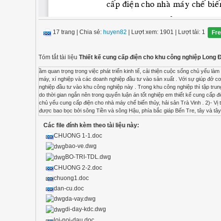
17 trang
|
Chia sẻ:
huyen82
| Lượt xem: 1901
| Lượt tải: 1
Fr
Tóm tắt tài liệu
Thiết kế cung cấp điện cho khu công nghiệp Long Đ
ầm quan trọng trong việc phát triển kinh tế, cải thiện cuộc sống chủ yếu làm nông nghiệp của nông dân, tỉnh đã lên kế hoạch xây dựng một khu công nghiệp nhằm tập hợp các nhà máy, xí nghiệp và các doanh nghiệp đầu tư vào sản xuất . Với sự giúp đở cơ sở hạ tầng cũng như giải quyết các vấn đề về thủ tục, tỉnh sẽ tạo điều kiện tốt nhất cho các doanh nghiệp đầu tư vào khu công nghiệp này . Trong khu công nghiệp thì tập trung nhiều nhà máy xí nghiệp như : Công ty may Châu Thành, Nhà máy than hoạt tính, Công ty dày da … do thời gian ngắn nên trong quyển luận án tốt nghiệp em thiết kế cung cấp điện cho một nhà máy điển hình , bệnh viện và khu dân cư, phục vụ cho khu công nghiệp. Nhưng phần chủ yếu cung cấp điện cho nhà máy chế biến thủy, hải sản Trà Vinh . 2)- Vị trí địa lý của Khu Công Nghiệp. Tỉnh Trà vinh là một dãi đồng bằng ven biển thuộc hạ lưu sông Mê Kông được bao bọc bởi sông Tiền và sông Hậu, phía bắc giáp Bến Tre, tây và tây bắc giáp Vĩnh Long, Cần Thơ , Tây Nam giáp Sóc Trăng và phía đông giáp Biển Đông . Trong đó xã Long Đức , thuộc địa phận thị xã Trà Vinh là một địa điểm rất thuận cho việc phát triển sản xuất . Vì vậy việc lựa chọn nơi này làm Khu Công Nghiệp là rất hợp lý . Khu Công Nghiệp nằm cách thị xã Trà Vinh 5Km về hướng tây, liên thông với tất cả các huyệc khác trong tỉnh đặc biệt là huyện Duyên Hải ( là địa phương có nguồn thủy sản dồi dào) và Quốc Lộ 54 làđường giao thông chính nối liền các tỉnh Đồng Bằng Sông Cửu Long , Thành Phố Hồ Chí Minh và cả nước . II)- ĐƯỜNG DÂY 22KV TỪ TRÀ VINH ĐẾN Để cung cấp điện cho các phụ tải thì Trạm Biến Aùp đóng vai trò rất quan trọng. Nơi đây điện áp được nâng lên hoặc hạ điện áp xuống để đáp ứng yêu cầu của phụ tải. Khu Công Nghiệp tỉnh Trà Vinh tại xã Long Đức nhận điện áp từ Trạm Biến Aùp thị xã Trà Vinh ngoài cung cấp điện cung cấp điện cho các nha máy thuộc khu công nghiệp còn cung cấp điện cho bệnh viện và khu dân cư phục vụ cho khu công nghiệp. PHẦN II : CUNG CẤP ĐIỆN CHO NHÀ MÁY CHẾ BIẾN THỦY, HẢI SẢN TỈNH TRÀ VINH I)- Giới thiệu tổng quan Ngày nay, nền kinh tế nước ta đang phát triển mạnh mẽ, đời sống nhân dân được nâng cao. Nhu cầu điện năng trong các lĩnh vực công nghiệp, nông nghiệp, dịch vụ và sinh hoạt tăng trưởng không ngừng. Một lực lượng đông đảo cán bộ kỹ thuật trong và ngoài nghành lực đang tham gia thiết kế, lắp đặt các công trình cấp điện . Quá trình thiết kế bao gồm sự gia công số liệu thông tin và biểu diển chúng. Quá trình thiết kế hệ thống cung cấp điện là một việc khó, một công trình điện dù nhỏ cũng yêu cầu kiến thức tổng hợp từ hàng loạt về chuyên môn, xã hội, môi trường … Vì vậy việc khảo sát để nâng cao tính tối ưu kinh tế và đáp ứng tốt tính năng kỹ thuật trong thiết kế và xây dựng một hệ thống cung cấp điện cũng như việc sử dụng điện một cách hợp lý luôn là bài toán phức tạp cần phải tính toán kỹ từng đặc điểm, nhu cầu và đối tượng sử dụng, từ đó có thể đề ra một phướng án thiết kế một hệ thống cung cấp điện hợp lý . Một đề án thiết kế cung cấp điện cho mọi đối tượng đều phải đáp ứng các yêu cầu sau : Độ tin cậy cung cấp điện Mức độ đảm bảo cung cấp điện tùy thuộc vào tính chất và nhu cầu của phụ tải. Với những công trình quan trọng cấp quốc gia như hội trường, quốc hội, nhà khách chính phủ, ngân hàng nhà nước, sân bay, quân sự, … đảm bảo liên tục cung cấp điện ở mức cao nhất, có nghĩa là ở bất kỳ tình huống nào cũng không thể mất điện . 2. Chất lượng điện năng Chất lượng điện năng được đánh giá dựa trên hai chỉ tiêu là: tần số và điện áp. Chỉ tiêu tần số là do cơ quan điều khiển hệ thống điện quốc gia điều chỉnh . Người thiết kế phải đảm bảo điện áp cho khách hàng. Điện áp lưới trung áp và hạ áp cho phép dao động trong khoảng ± 5% . 3. An toàn trong cung cấp điện Công trình cấp điện phải được thiết kế có tính an toàn cao : an toàn cho người vận hành, người sử dụng và cho các thiết bị điện và cho toàn bộ công trình . Người thiết kế ngoài việc tíng toán chính xác, chọn dùng đúng các thiết bị và khí cụ điện còn phải nắm vững những qui định về an toàn, hiểu rõ môi trường lắp đặt hệ thống điện 4. Kinh tế Trong quá trình thiết kế thường xuất hiện nhiều phương án, mỗi phương án đều có những ưu, nhược điểm riêng. Một phương án đắt tiền thường có ưu điểm là độ tin cậy và chất lượng điện c
Các file đính kèm theo tài liệu này:
CHUONG 1-1.doc
bao-ve.dwg
BO-TRI-TDL.dwg
CHUONG 2-2.doc
chuong1.doc
dan-cu.doc
da-vay.dwg
di-day-kdc.dwg
loi-noi-dau.doc