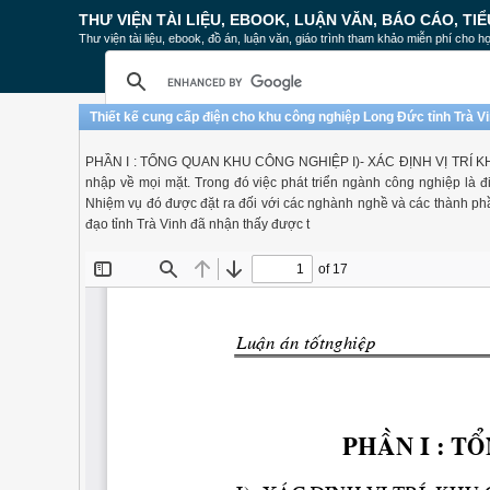
THƯ VIỆN TÀI LIỆU, EBOOK, LUẬN VĂN, BÁO CÁO, TIỂ
Thư viện tài liệu, ebook, đồ án, luận văn, giáo trình tham khảo miễn phí cho họ
Thiết kế cung cấp điện cho khu công nghiệp Long Đức tỉnh Trà V
PHẦN I : TỔNG QUAN KHU CÔNG NGHIỆP I)- XÁC ĐỊNH VỊ TRÍ KHU CÔ
nhập về mọi mặt. Trong đó việc phát triển ngành công nghiệp là 
Nhiệm vụ đó được đặt ra đối với các nghành nghề và các thành phần
đạo tỉnh Trà Vinh đã nhận thấy được t