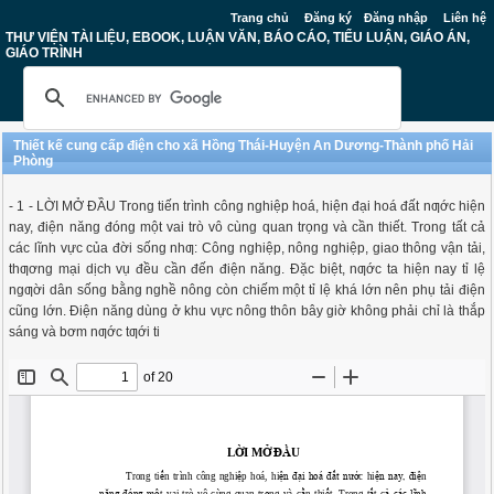
Trang chủ
Đăng ký
Đăng nhập
Liên hệ
THƯ VIỆN TÀI LIỆU, EBOOK, LUẬN VĂN, BÁO CÁO, TIỂU LUẬN, GIÁO ÁN,
GIÁO TRÌNH
Thiết kế cung cấp điện cho xã Hồng Thái-Huyện An Dương-Thành phố Hải
Phòng
- 1 - LỜI MỞ ĐẦU Trong tiến trình công nghiệp hoá, hiện đại hoá đất nƣớc hiện
nay, điện năng đóng một vai trò vô cùng quan trọng và cần thiết. Trong tất cả
các lĩnh vực của đời sống nhƣ: Công nghiệp, nông nghiệp, giao thông vận tải,
thƣơng mại dịch vụ đều cần đến điện năng. Đặc biệt, nƣớc ta hiện nay tỉ lệ
ngƣời dân sống bằng nghề nông còn chiếm một tỉ lệ khá lớn nên phụ tải điện
cũng lớn. Điện năng dùng ở khu vực nông thôn bây giờ không phải chỉ là thắp
sáng và bơm nƣớc tƣới ti