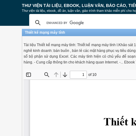
THƯ VIỆN TÀI LIỆU, EBOOK, LUẬN VĂN, BÁO CÁO, TIỂ
Thư viện tài liệu, ebook, đồ án, luận văn, giáo trình tham khảo miễn phí cho họ
Thiết kế mạng máy tính
Tài liệu Thiết kế mạng máy tính: Thiết kế mạng máy tính I.Khảo s
nghê kinh doanh: bán buôn , bán lẻ các mặt hàng phục vụ tiêu dùng 
số bộ phận sử dụng Excel. Các máy tính hiện có chủ yếu để soạn
hàng. - Cung cấp thông tin cho khách hàng quan Internet. -... Ebook