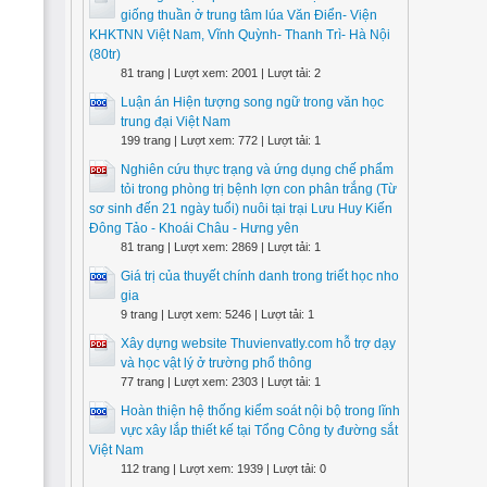
giống thuần ở trung tâm lúa Văn Điển- Viện
KHKTNN Việt Nam, Vĩnh Quỳnh- Thanh Trì- Hà Nội
(80tr)
81 trang | Lượt xem: 2001 | Lượt tải: 2
Luận án Hiện tượng song ngữ trong văn học
trung đại Việt Nam
199 trang | Lượt xem: 772 | Lượt tải: 1
Nghiên cứu thực trạng và ứng dụng chế phẩm
tỏi trong phòng trị bệnh lợn con phân trắng (Từ
sơ sinh đến 21 ngày tuổi) nuôi tại trại Lưu Huy Kiến
Đông Tảo - Khoái Châu - Hưng yên
81 trang | Lượt xem: 2869 | Lượt tải: 1
Giá trị của thuyết chính danh trong triết học nho
gia
9 trang | Lượt xem: 5246 | Lượt tải: 1
Xây dựng website Thuvienvatly.com hỗ trợ dạy
và học vật lý ở trường phổ thông
77 trang | Lượt xem: 2303 | Lượt tải: 1
Hoàn thiện hệ thống kiểm soát nội bộ trong lĩnh
vực xây lắp thiết kế tại Tổng Công ty đường sắt
Việt Nam
112 trang | Lượt xem: 1939 | Lượt tải: 0