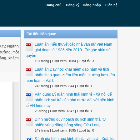
Trang chủ
Đăng ký
Đăng nhập
Liên hệ
Tài liệu liên quan
Luận án Tiểu thuyết các nhà văn nữ Việt Nam
i XYZ Ngành
giai đoạn từ 1986 đến 2010 - Từ góc nhìn nữ
thường, một
quyền
hàng, khách
157 trang | Lượt xem: 1084 | Lượt tải: 3
Luận án Dạy học khái niệm đạo hàm và tích
phân theo quan điểm liên môn: trường hợp liên
môn toán – Vật Lí
243 trang | Lượt xem: 844 | Lượt tải: 1
Vận dụng Lý luận hình thái kinh tế - Xã hội để
phân tích vai trò của nhà nước đối với nền kinh
tế VN hiện nay
25 trang | Lượt xem: 1847 | Lượt tải: 1
Đinh hướng quy hoạch du lịch sinh thái tự
nhiên vùng đồng bằng sông Cửu Long
149 trang | Lượt xem: 1895 | Lượt tải: 0
Đánh giá hiệu quả kinh tế của việc sản Xuất lúa