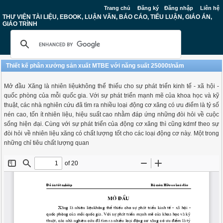
Trang chủ
Đăng ký
Đăng nhập
Liên hệ
THƯ VIỆN TÀI LIỆU, EBOOK, LUẬN VĂN, BÁO CÁO, TIỂU LUẬN, GIÁO ÁN,
GIÁO TRÌNH
Thiết kế phân xưởng sản xuất MTBE với năng suất 25000t/năm
Mở đầu Xăng là nhiên liệukhông thể thiếu cho sự phát triển kinh tế - xã hội -
quốc phòng của mỗi quốc gia. Với sự phát triển mạnh mẽ của khoa học và kỹ
thuật, các nhà nghiên cứu đã tìm ra nhiều loại động cơ xăng có ưu điểm là tỷ số
nén cao, tốn ít nhiên liệu, hiệu suất cao nhằm đáp ứng những đòi hỏi về cuộc
sống hiện đại. Cùng với sự phát triển của động cơ xăng thì cũng kdmf theo sự
đòi hỏi về nhiên liệu xăng có chất lượng tốt cho các loại động cơ này. Một trong
những chỉ tiêu chất lượng quan