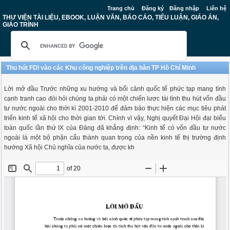
Trang chủ
Đăng ký
Đăng nhập
Liên hệ
THƯ VIỆN TÀI LIỆU, EBOOK, LUẬN VĂN, BÁO CÁO, TIỂU LUẬN, GIÁO ÁN,
GIÁO TRÌNH
Thu hút FDI vào các Khu công nghiệp trên địa bàn TP Hồ Chí Minh
Lời mở đầu Trước những xu hướng và bối cảnh quốc tế phức tạp mang tính
cạnh tranh cao đòi hỏi chúng ta phải có một chiến lược tài tình thu hút vốn đầu
tư nước ngoài cho thời kì 2001-2010 để đảm bảo thực hiện các mục tiêu phát
triển kinh tế xã hội cho thời gian tới. Chính vì vậy, Nghị quyết Đại Hội đại biểu
toàn quốc lần thứ IX của Đảng đã khẳng định: “Kinh tế có vốn đầu tư nước
ngoài là một bộ phận cấu thành quan trọng của nền kinh tế thị trường định
hướng Xã hội Chủ nghĩa của nước ta, được kh