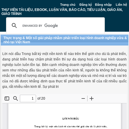
Trang chủ
Đăng ký
Đăng nhập
Liên hệ
THƯ VIỆN TÀI LIỆU, EBOOK, LUẬN VĂN, BÁO CÁO, TIỂU LUẬN, GIÁO ÁN,
GIÁO TRÌNH
Thực trạng & Một số giải pháp nhằm phát triển loại hình doanh nghiệp vừa &
nhỏ tại Việt Nam
Lời nói đầu Trong bất kỳ một nền kinh tế nào trên thế giới cho dù là phát triển,
đang phát triển hay chậm phát triển thì sự đa dạng hoá các loại hình doanh
nghiệp luôn luôn tồn tại. Bên cạnh những doanh nghiệp lớn vốn thường được
xem như những đầu tàu phát triển của nền kinh tế, người ta không thể không
nhắc tới một số lượng đáng kể các doanh nghiệp vừa và nhỏ mà vị trí và vai trò
của nó đã được khẳng định qua thực tế phát triển kinh tế của rất nhiều quốc
gia, rất nhiều nền kinh tế. Sự phát tri