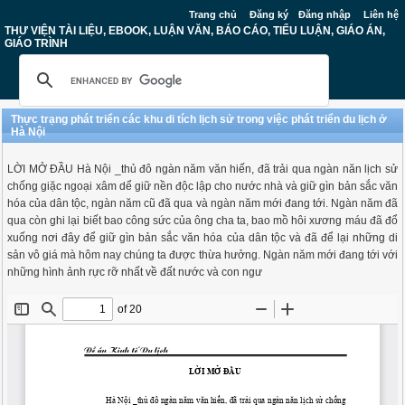
Trang chủ
Đăng ký
Đăng nhập
Liên hệ
THƯ VIỆN TÀI LIỆU, EBOOK, LUẬN VĂN, BÁO CÁO, TIỂU LUẬN, GIÁO ÁN,
GIÁO TRÌNH
Thực trạng phát triển các khu di tích lịch sử trong việc phát triển du lịch ở
Hà Nội
LỜI MỞ ĐẦU Hà Nội _thủ đô ngàn năm văn hiến, đã trải qua ngàn năn lịch sử
chống giặc ngoại xâm dể giữ nền độc lập cho nước nhà và giữ gìn bản sắc văn
hóa của dân tộc, ngàn năm cũ đã qua và ngàn năm mới đang tới. Ngàn năm đã
qua còn ghi lại biết bao công sức của ông cha ta, bao mồ hôi xương máu đã đổ
xuống nơi đây để giữ gìn bản sắc văn hóa của dân tộc và đã để lại những di
sản vô giá mà hôm nay chúng ta được thừa hưởng. Ngàn năm mới đang tới với
những hình ảnh rực rỡ nhất về đất nước và con ngư