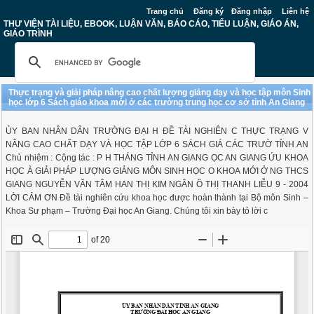
Trang chủ
Đăng ký
Đăng nhập
Liên hệ
THƯ VIỆN TÀI LIỆU, EBOOK, LUẬN VĂN, BÁO CÁO, TIỂU LUẬN, GIÁO ÁN,
GIÁO TRÌNH
Thực trạng và giải pháp nâng cao chất lượng giảng dạy và học tập môn Sinh
học lớp 6 Sách giáo khoa mới ở các trường trung học cơ sở tỉnh An Giang
ỦY BAN NHÂN DÂN TRƯỜNG ĐẠI H ĐỀ TÀI NGHIÊN C THỰC TRẠNG V
NÂNG CAO CHẤT DẠY VÀ HỌC TẬP LỚP 6 SÁCH GIÁ CÁC TRƯỜ TỈNH AN
Chủ nhiệm : Cộng tác : P H THÁNG TỈNH AN GIANG ỌC AN GIANG ỨU KHOA
HỌC À GIẢI PHÁP LƯỢNG GIẢNG MÔN SINH HỌC O KHOA MỚI Ở NG THCS
GIANG NGUYỄN VĂN TÂM HAN THỊ KIM NGÂN Ồ THỊ THANH LIỄU 9 - 2004
LỜI CẢM ƠN Đề tài nghiên cứu khoa học được hoàn thành tại Bộ môn Sinh –
Khoa Sư phạm – Trường Đại học An Giang. Chúng tôi xin bày tỏ lời c