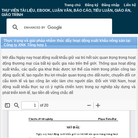
Trang chủ
Đăng ký
Đăng nhập
Liên hệ
THƯ VIỆN TÀI LIỆU, EBOOK, LUẬN VĂN, BÁO CÁO, TIỂU LUẬN, GIÁO ÁN,
GIÁO TRÌNH
Thực trạng và giải pháp nhằm thúc đẩy hoạt động xuất khẩu nông sản tại
Công ty XNK Tổng hợp 1
Mở đầu Ngày nay hoạt động xuất khẩu giữ vai trò hết sức quan trọng trong hoạt
động thương mại của bất kỳ quốc gia nào trên thế giới. Thông qua hoạt động
xuất khẩu, các quốc gia khai thác được lợi thế của mình trong phân công lao
động quốc tế, tạo nguồn thu lợi nhuận quan trọng cho đất nước, chuyển đổi cơ
cấu kinh tế và tạo công ăn việc làm cho người dân. Đối với Việt Nam, hoạt
động xuất khẩu thực sự có ý nghĩa chiến lược trong sự nghiệp xây dựng và
phát triển kinh tế, tạo tiền đề vững chắc để