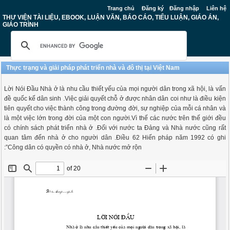
Trang chủ
Đăng ký
Đăng nhập
Liên hệ
THƯ VIỆN TÀI LIỆU, EBOOK, LUẬN VĂN, BÁO CÁO, TIỂU LUẬN, GIÁO ÁN,
GIÁO TRÌNH
Thực trạng và giải pháp phát triển nhà và đô thị tại Việt Nam
Lời Nói Đầu Nhà ở là nhu cầu thiết yếu của mọi người dân trong xã hội, là vấn
đề quốc kế dân sinh .Việc giải quyết chỗ ở được nhân dân coi như là điều kiện
tiên quyết cho việc thành công trong đường đời, sự nghiệp của mỗi cá nhân và
là một việc lớn trong đời của một con người.Vì thế các nước trên thế giới đều
có chính sách phát triển nhà ở .Đối với nước ta Đảng và Nhà nước cũng rất
quan tâm đến nhà ở cho người dân .Điều 62 Hiến pháp năm 1992 có ghi
:”Công dân có quyền có nhà ở, Nhà nước mở rộn