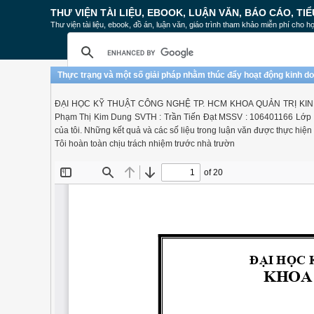
THƯ VIỆN TÀI LIỆU, EBOOK, LUẬN VĂN, BÁO CÁO, TIỂ
Thư viện tài liệu, ebook, đồ án, luận văn, giáo trình tham khảo miễn phí cho họ
Thực trạng và một số giải pháp nhằm thúc đẩy hoạt động kinh d
ĐẠI HỌC KỸ THUẬT CÔNG NGHỆ TP. HCM KHOA QUẢN TRỊ KINH DOA
Phạm Thị Kim Dung SVTH : Trần Tiến Đạt MSSV : 106401166 Lớp 
của tôi. Những kết quả và các số liệu trong luận văn được thực hiệ
Tôi hoàn toàn chịu trách nhiệm trước nhà trườn