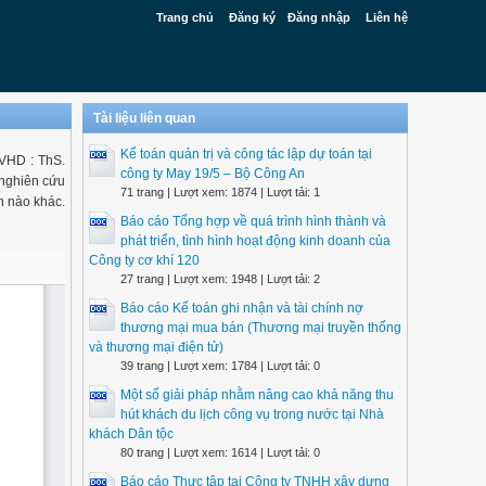
Trang chủ
Đăng ký
Đăng nhập
Liên hệ
Tài liệu liên quan
Kế toán quản trị và công tác lập dự toán tại
VHD : ThS.
công ty May 19/5 – Bộ Công An
nghiên cứu
71 trang | Lượt xem: 1874 | Lượt tải: 1
n nào khác.
Báo cáo Tổng hợp về quá trình hình thành và
phát triển, tình hình hoạt động kinh doanh của
Công ty cơ khí 120
27 trang | Lượt xem: 1948 | Lượt tải: 2
Báo cáo Kế toán ghi nhận và tài chính nợ
thương mại mua bán (Thương mại truyền thống
và thương mại điện tử)
39 trang | Lượt xem: 1784 | Lượt tải: 0
Một số giải pháp nhằm nâng cao khả năng thu
hút khách du lịch công vụ trong nước tại Nhà
khách Dân tộc
80 trang | Lượt xem: 1614 | Lượt tải: 0
Báo cáo Thực tập tại Công ty TNHH xây dựng