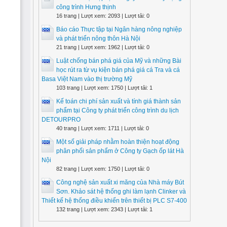
công trình Hưng thịnh
16 trang | Lượt xem: 2093 | Lượt tải: 0
Báo cáo Thực tập tại Ngân hàng nông nghiệp
và phát triển nông thôn Hà Nội
21 trang | Lượt xem: 1962 | Lượt tải: 0
Luật chống bán phá giá của Mỹ và những Bài
học rút ra từ vụ kiện bán phá giá cá Tra và cá
Basa Việt Nam vào thị trường Mỹ
103 trang | Lượt xem: 1750 | Lượt tải: 1
Kế toán chi phí sản xuất và tính giá thành sản
phẩm tại Công ty phát triển công trình du lịch
DETOURPRO
40 trang | Lượt xem: 1711 | Lượt tải: 0
Một số giải pháp nhằm hoàn thiện hoạt động
phân phối sản phẩm ở Công ty Gạch ốp lát Hà
Nội
82 trang | Lượt xem: 1750 | Lượt tải: 0
Công nghệ sản xuất xi măng của Nhà máy Bút
Sơn. Khảo sát hệ thống ghi làm lạnh Clinker và
Thiết kế hệ thống điều khiển trên thiết bị PLC S7-400
132 trang | Lượt xem: 2343 | Lượt tải: 1