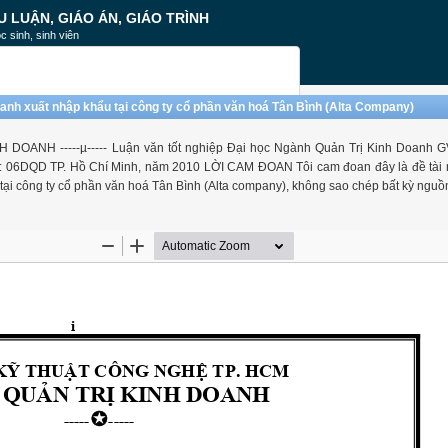
U LUẬN, GIÁO ÁN, GIÁO TRÌNH
c sinh, sinh viên
oanh xuất nhập khẩu tại công ty cổ phần văn hoá Tân Bình (Alta Company)
NH -----µ----- Luận văn tốt nghiệp Đại học Ngành Quản Trị Kinh Doanh G
: 06DQD TP. Hồ Chí Minh, năm 2010 LỜI CAM ĐOAN Tôi cam đoan đây là đề tài 
n tại công ty cổ phần văn hoá Tân Bình (Alta company), không sao chép bất kỳ nguồ