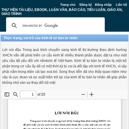
Trang chủ
Đăng ký
Đăng nhập
Liên hệ
THƯ VIỆN TÀI LIỆU, EBOOK, LUẬN VĂN, BÁO CÁO, TIỂU LUẬN, GIÁO ÁN,
GIÁO TRÌNH
Thực trạng, vai trò của kinh tế tư bản tư nhân
Lời nói đầu Trong quá trình chuyển sang kinh tế thị trường theo định hướng
XHCN vấn đề phát triển cơ cấu kinh tế nhiều thành phần được đặt ra như một
yêu cầu tất yếu đối với nềnkinh tế Việt Nam. Kinh tế tư bản tư nhân là một bộ
phận trong cơ cấu ấy đã có một thời kỳ bị coi là đối lập với kinh tế XHCN, vì vậy
phải nằm trong diện cải tạo xoá bỏ. Song thực tiễn đã cho thấy quan niệm như
vậy là cực đoan và sự xuất hiện trở lại của kinh tế tư bản tư nhân đã góp phần
không nhỏ vào sự thay đổi bộ mặt