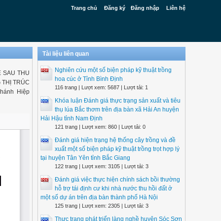
Trang chủ
Đăng ký
Đăng nhập
Liên hệ
Tài liệu liên quan
Nghiên cứu một số biện pháp kỹ thuật trồng
 SAU THU
hoa cúc ở Tỉnh Bình Định
 THỊ TRÚC
116 trang | Lượt xem: 5687 | Lượt tải: 1
hánh Hiệp
Khóa luận Đánh giá thực trạng sản xuất và tiêu
thụ lúa Bắc thơm trên địa bàn xã Hải An huyện
Hải Hậu tỉnh Nam Định
121 trang | Lượt xem: 860 | Lượt tải: 0
Đánh giá hiện trạng hệ thống cây trồng và đề
xuất một số biện pháp kỹ thuật trồng trọt hợp lý
tại huyện Tân Yên tỉnh Bắc Giang
122 trang | Lượt xem: 3105 | Lượt tải: 3
Đánh giá việc thực hiện chính sách bồi thường
hỗ trợ tái định cư khi nhà nước thu hồi đất ở
một số dự án trên địa bàn thành phố Hà Nội
125 trang | Lượt xem: 2305 | Lượt tải: 3
Thực trạng phát triển làng nghề huyện Sóc Sơn