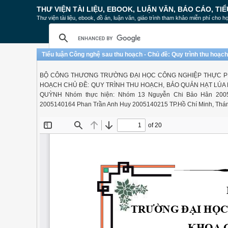
THƯ VIỆN TÀI LIỆU, EBOOK, LUẬN VĂN, BÁO CÁO, TIỂ
Thư viện tài liệu, ebook, đồ án, luận văn, giáo trình tham khảo miễn phí cho họ
Tiểu luận Công nghệ sau thu hoạch - Chủ đề: Quy trình thu hoạch
BỘ CÔNG THƯƠNG TRƯỜNG ĐẠI HỌC CÔNG NGHIỆP THỰC PH
HOẠCH CHỦ ĐỀ: QUY TRÌNH THU HOẠCH, BẢO QUẢN HẠT LÚA N
QUỲNH Nhóm thực hiện: Nhóm 13 Nguyễn Chi Bảo Hân 200
2005140164 Phan Trần Anh Huy 2005140215 TP.Hồ Chí Minh, Thá