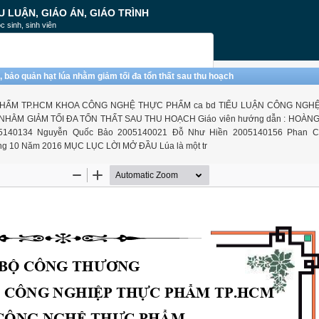
U LUẬN, GIÁO ÁN, GIÁO TRÌNH
c sinh, sinh viên
, bảo quản hạt lúa nhằm giảm tối đa tổn thất sau thu hoạch
ẨM TP.HCM KHOA CÔNG NGHỆ THỰC PHẨM ca bd TIỂU LUẬN CÔNG NGHỆ
HẰM GIẢM TỐI ĐA TỔN THẤT SAU THU HOẠCH Giáo viên hướng dẫn : HOÀNG
5140134 Nguyễn Quốc Bảo 2005140021 Đỗ Như Hiền 2005140156 Phan C
ng 10 Năm 2016 MỤC LỤC LỜI MỞ ĐẦU Lúa là một tr