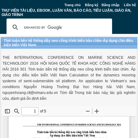
Trang chủ
Đăng ký
Đăng nhập
Liên hệ
THƯ VIỆN TÀI LIỆU, EBOOK, LUẬN VĂN, BÁO CÁO, TIỂU LUẬN, GIÁO ÁN,
GIÁO TRÌNH
Tính toán bền hệ thống dây neo công trình biển bán chìm-Áp dụng cho điều
kiện biển Việt Nam
THE INTERNATIONAL CONFERENCE ON MARINE SCIENCE AND
TECHNOLOGY 2016 HỘI NGHỊ QUỐC TẾ KHOA HỌC CÔNG NGHỆ HÀNG
HẢI 2016 301 Tính toán bền hệ thống dây neo công trình biển bán chìm. Áp
dụng cho điều kiện biển Việt Nam Calculation of the dynamics mooring
systems of semi-submersible oil platform. An applicaton to Vietnam’s sea
conditions Nguyễn Hoàng Trường Đại học Hàng hải Việt Nam,
nguyenhoang.ctt@vimaru.edu.vn
Tóm tắt Trong bài báo này, tác giả nghiên
cứu, đánh giá ổn định bền