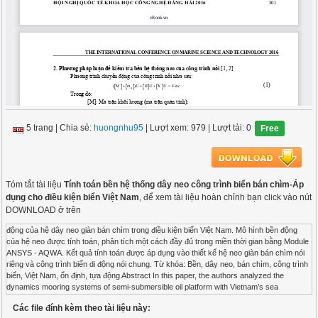
5 trang
|
Chia sẻ:
huongnhu95
| Lượt xem: 979
| Lượt tải: 0
Free
Tóm tắt tài liệu
Tính toán bền hệ thống dây neo công trình biển bán chìm-Áp
dụng cho điều kiện biển Việt Nam
, để xem tài liệu hoàn chỉnh bạn click vào nút
DOWNLOAD ở trên
động của hệ dây neo giàn bán chìm trong điều kiện biển Việt Nam. Mô hình bền động
của hệ neo được tính toán, phân tích một cách đầy đủ trong miền thời gian bằng Module
ANSYS - AQWA. Kết quả tính toán được áp dụng vào thiết kế hệ neo giàn bán chìm nói
riêng và công trình biển di động nói chung. Từ khóa: Bền, dây neo, bán chìm, công trình
biển, Việt Nam, ổn định, tựa động Abstract In this paper, the authors analyzed the
dynamics mooring systems of semi-submersible oil platform with Vietnam’s sea
condition. Stability of mooring was fully analyzed by Module Hydrodynamics Response-
Các file đính kèm theo tài liệu này:
ANSYS AQWA on the full time. Result of calculating is used for designing semi-