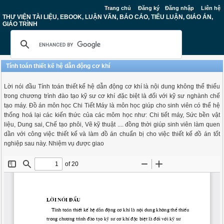
Trang chủ
Đăng ký
Đăng nhập
Liên hệ
THƯ VIỆN TÀI LIỆU, EBOOK, LUẬN VĂN, BÁO CÁO, TIỂU LUẬN, GIÁO ÁN,
GIÁO TRÌNH
Tính toán thiết kế hệ dẫn động cơ khí
Lời nói đầu Tính toán thiết kế hệ dẫn động cơ khí là nội dung không thể thiếu
trong chương trình đào tạo kỹ sư cơ khí đặc biệt là đối với kỹ sư nghành chế
tạo máy. Đồ án môn học Chi Tiết Máy là môn học giúp cho sinh viên có thể hệ
thống hoá lại các kiến thức của các môm học như: Chi tiết máy, Sức bền vật
liệu, Dung sai, Chế tạo phôi, Vẽ kỹ thuật .... đồng thời giúp sinh viên làm quen
dần với công việc thiết kế và làm đồ án chuẩn bị cho việc thiết kế đồ án tốt
nghiệp sau này. Nhiệm vụ được giao