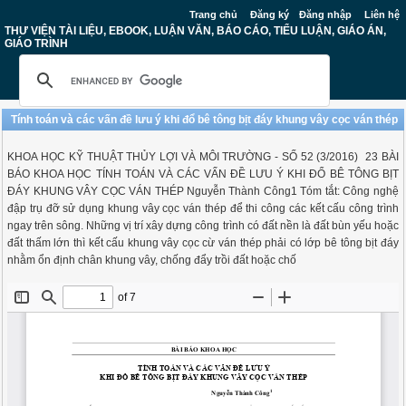
Trang chủ
Đăng ký
Đăng nhập
Liên hệ
THƯ VIỆN TÀI LIỆU, EBOOK, LUẬN VĂN, BÁO CÁO, TIỂU LUẬN, GIÁO ÁN,
GIÁO TRÌNH
Tính toán và các vấn đề lưu ý khi đổ bê tông bịt đáy khung vây cọc ván thép
KHOA HỌC KỸ THUẬT THỦY LỢI VÀ MÔI TRƯỜNG - SỐ 52 (3/2016) 23 BÀI
BÁO KHOA HỌC TÍNH TOÁN VÀ CÁC VẤN ĐỀ LƯU Ý KHI ĐỔ BÊ TÔNG BỊT
ĐÁY KHUNG VÂY CỌC VÁN THÉP Nguyễn Thành Công1 Tóm tắt: Công nghệ
đập trụ đỡ sử dụng khung vây cọc ván thép để thi công các kết cấu công trình
ngay trên sông. Những vị trí xây dựng công trình có đất nền là đất bùn yếu hoặc
đất thấm lớn thì kết cấu khung vây cọc cừ ván thép phải có lớp bê tông bịt đáy
nhằm ổn định chân khung vây, chống đẩy trồi đất hoặc chố