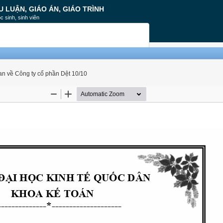
U LUẬN, GIÁO ÁN, GIÁO TRÌNH
c sinh, sinh viên
uan về Công ty cổ phần Dệt 10/10