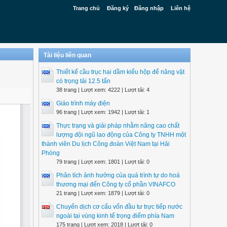
Trang chủ
Đăng ký
Đăng nhập
Liên hệ
Tài liệu liên quan
Thiết kế cầu trục hai dầm kiểu hộp để nâng vật
có trọng tải 12.5 tấn
38 trang | Lượt xem: 4222 | Lượt tải: 4
Giáo trình máy điện
96 trang | Lượt xem: 1942 | Lượt tải: 1
Thực trạng và giải pháp nhằm nâng cao chất
lượng đội ngũ lao động của Công ty TNHH một
thành viên Du lịch Công đoàn Việt Nam tại Hải
Phòng
79 trang | Lượt xem: 1801 | Lượt tải: 0
Phân tích ảnh hưởng của quá trình tự do hoá
thương mại đến Công ty cổ phần VINAFCO
21 trang | Lượt xem: 1879 | Lượt tải: 0
Chuyển dịch cơ cấu vốn đầu tư trực tiếp nước
ngoài tại vùng kinh tế trọng điểm phía Nam
175 trang | Lượt xem: 2018 | Lượt tải: 0