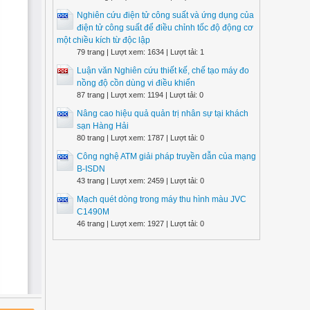
Nghiên cứu điện tử công suất và ứng dụng của
điện tử công suất để điều chỉnh tốc độ động cơ
một chiều kích từ độc lập
79 trang | Lượt xem: 1634 | Lượt tải: 1
Luận văn Nghiên cứu thiết kế, chế tạo máy đo
nồng độ cồn dùng vi điều khiển
87 trang | Lượt xem: 1194 | Lượt tải: 0
Nâng cao hiệu quả quản trị nhân sự tại khách
sạn Hàng Hải
80 trang | Lượt xem: 1787 | Lượt tải: 0
Công nghệ ATM giải pháp truyền dẫn của mạng
B-ISDN
43 trang | Lượt xem: 2459 | Lượt tải: 0
Mạch quét dòng trong máy thu hình màu JVC
C1490M
46 trang | Lượt xem: 1927 | Lượt tải: 0