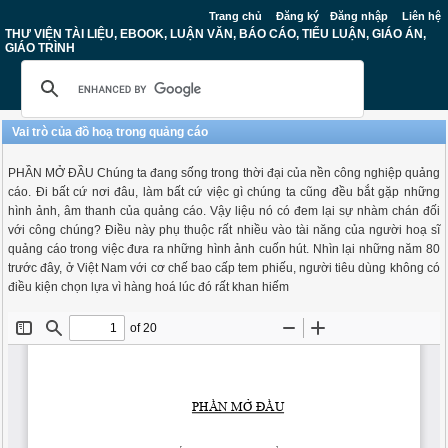
Trang chủ
Đăng ký
Đăng nhập
Liên hệ
THƯ VIỆN TÀI LIỆU, EBOOK, LUẬN VĂN, BÁO CÁO, TIỂU LUẬN, GIÁO ÁN,
GIÁO TRÌNH
Vai trò của đồ hoạ trong quảng cáo
PHẦN MỞ ĐẦU Chúng ta đang sống trong thời đại của nền công nghiệp quảng
cáo. Đi bất cứ nơi đâu, làm bất cứ việc gì chúng ta cũng đều bắt gặp những
hình ảnh, âm thanh của quảng cáo. Vậy liệu nó có đem lại sự nhàm chán đối
với công chúng? Điều này phụ thuộc rất nhiều vào tài năng của người hoạ sĩ
quảng cáo trong việc đưa ra những hình ảnh cuốn hút. Nhìn lại những năm 80
trước đây, ở Việt Nam với cơ chế bao cấp tem phiếu, người tiêu dùng không có
điều kiện chọn lựa vì hàng hoá lúc đó rất khan hiếm