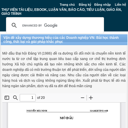
Trang chủ
Đăng ký
Đăng nhập
Liên hệ
THƯ VIỆN TÀI LIỆU, EBOOK, LUẬN VĂN, BÁO CÁO, TIỂU LUẬN, GIÁO ÁN,
GIÁO TRÌNH
Vấn đề xây dựng thương hiệu của các Doanh nghiệp VN: Bài học thành
công, thất bại và giải pháp khắc phục
Mở đầu Đại hội Đảng VI (1986) đề ra đường lối đổi mới là chuyển nền kinh tế
nước ta từ cơ chế tập trung quan liêu bao cấp sang cơ chế thị trường định
hướng Xã hội chủ nghĩa đã tạo nên những khởi sắc cho nền kinh tế. Các
doanh nghiệp đã có môi trường thuận lợi để phát triển, đời sống của người dân
ngày càng được cải thiện và nâng cao. Nhu cầu của người dân về các loại
hàng hoá và dịch vụ cũng không ngừng tăng lên. Xuất phát từ thực tế đó mà
hàng ngàn sản phẩm, dịch vụ đã ra đời để thoả mãn cùng