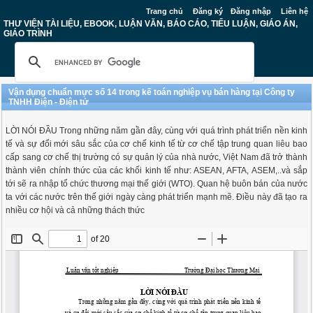
Trang chủ
Đăng ký
Đăng nhập
Liên hệ
THƯ VIỆN TÀI LIỆU, EBOOK, LUẬN VĂN, BÁO CÁO, TIỂU LUẬN, GIÁO ÁN,
GIÁO TRÌNH
Vận dụng chuẩn mực số 14 trong kế toán nghiệp vụ bán hàng tại Công ty
TNHH Điện - Điện tử
LỜI NÓI ĐẦU Trong những năm gần đây, cùng với quá trình phát triển nền kinh
tế và sự đổi mới sâu sắc của cơ chế kinh tế từ cơ chế tập trung quan liêu bao
cấp sang cơ chế thị trường có sự quản lý của nhà nước, Việt Nam đã trở thành
thành viên chính thức của các khối kinh tế như: ASEAN, AFTA, ASEM,..và sắp
tới sẽ ra nhập tổ chức thương mại thế giới (WTO). Quan hệ buôn bán của nước
ta với các nước trên thế giới ngày càng phát triển mạnh mẽ. Điều này đã tạo ra
nhiều cơ hội và cả những thách thức