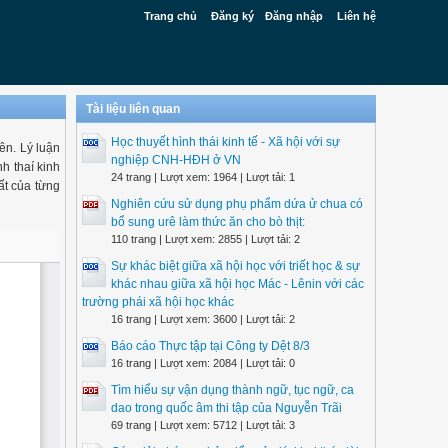
Trang chủ
Đăng ký
Đăng nhập
Liên hệ
Tài liệu liên quan
Học thuyết hình thái kinh tế - Xã hội với sự
nên. Lý luận
nghiệp CNH-HĐH ở VN
h thaí kinh
24 trang | Lượt xem: 1964 | Lượt tải: 1
hất của từng
Nghiên cứu sử dụng phụ phẩm dứa ử chua có
bổ sung urê làm thức ăn cho bò thịt:
110 trang | Lượt xem: 2855 | Lượt tải: 2
Sự khác biệt giữa xã hội học với triết học & sự
khác nhau giữa xã hội học Mác - Lênin với các
trường phái xã hội học khác
16 trang | Lượt xem: 3600 | Lượt tải: 2
Báo cáo Thực tập tại Công ty Dệt 8/3
16 trang | Lượt xem: 2084 | Lượt tải: 0
Tìm hiểu sự vận dụng thành ngữ, tục ngữ, ca
dao trong quốc âm thi tập của Nguyễn Trãi
69 trang | Lượt xem: 5712 | Lượt tải: 3