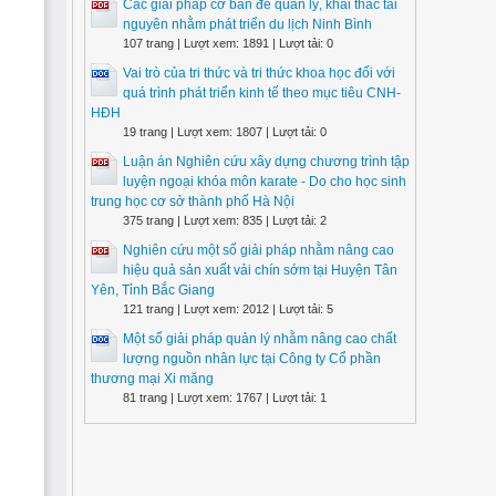
Các giải pháp cơ bản để quản lý, khai thác tài
nguyên nhằm phát triển du lịch Ninh Bình
107 trang | Lượt xem: 1891 | Lượt tải: 0
Vai trò của tri thức và tri thức khoa học đối với
quá trình phát triển kinh tế theo mục tiêu CNH-
HĐH
19 trang | Lượt xem: 1807 | Lượt tải: 0
Luận án Nghiên cứu xây dựng chương trình tập
luyện ngoại khóa môn karate - Do cho học sinh
trung học cơ sở thành phố Hà Nội
375 trang | Lượt xem: 835 | Lượt tải: 2
Nghiên cứu một số giải pháp nhằm nâng cao
hiệu quả sản xuất vải chín sớm tại Huyện Tân
Yên, Tỉnh Bắc Giang
121 trang | Lượt xem: 2012 | Lượt tải: 5
Một số giải pháp quản lý nhằm nâng cao chất
lượng nguồn nhân lực tại Công ty Cổ phần
thương mại Xi măng
81 trang | Lượt xem: 1767 | Lượt tải: 1