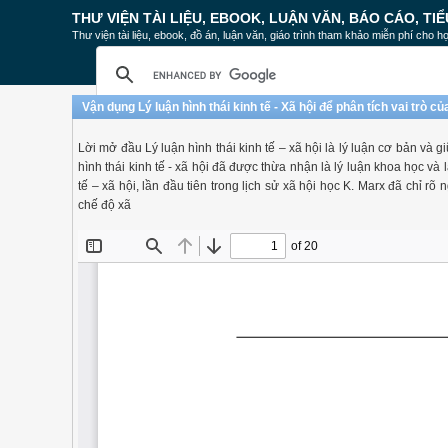
THƯ VIỆN TÀI LIỆU, EBOOK, LUẬN VĂN, BÁO CÁO, TIỂ
Thư viện tài liệu, ebook, đồ án, luận văn, giáo trình tham khảo miễn phí cho họ
Vận dụng Lý luận hình thái kinh tế - Xã hội để phân tích vai trò 
Lời mở đầu Lý luận hình thái kinh tế – xã hội là lý luận cơ bản và g
hình thái kinh tế - xã hội đã được thừa nhận là lý luận khoa học và
tế – xã hội, lần đầu tiên trong lịch sử xã hội học K. Marx đã chỉ rõ
chế độ xã