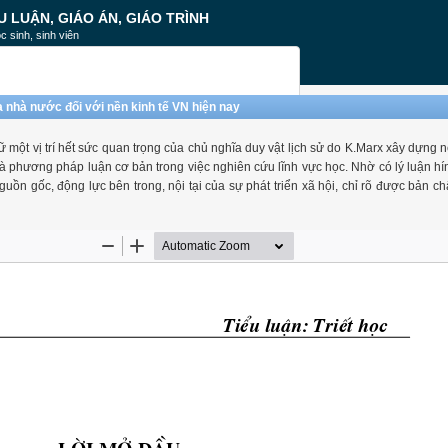
U LUẬN, GIÁO ÁN, GIÁO TRÌNH
c sinh, sinh viên
của nhà nước đối với nền kinh tế VN hiện nay
iữ một vị trí hết sức quan trọng của chủ nghĩa duy vật lịch sử do K.Marx xây dựng 
 là phương pháp luận cơ bản trong việc nghiên cứu lĩnh vực học. Nhờ có lý luận hín
 nguồn gốc, động lực bên trong, nội tại của sự phát triển xã hội, chỉ rõ được bản c