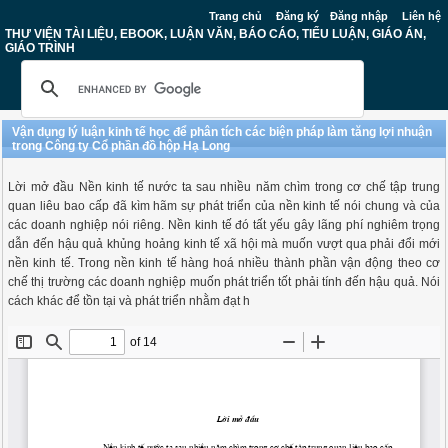
Trang chủ
Đăng ký
Đăng nhập
Liên hệ
THƯ VIỆN TÀI LIỆU, EBOOK, LUẬN VĂN, BÁO CÁO, TIỂU LUẬN, GIÁO ÁN,
GIÁO TRÌNH
Vận dụng lý luận kinh tế học để phân tích các biện pháp làm tăng lợi nhuận
trong Công ty Cổ phần đồ hộp Hạ Long
Lời mở đầu Nền kinh tế nước ta sau nhiều năm chìm trong cơ chế tập trung
quan liêu bao cấp đã kìm hãm sự phát triển của nền kinh tế nói chung và của
các doanh nghiệp nói riêng. Nền kinh tế đó tất yếu gây lãng phí nghiêm trọng
dẫn đến hậu quả khủng hoảng kinh tế xã hội mà muốn vượt qua phải đổi mới
nền kinh tế. Trong nền kinh tế hàng hoá nhiều thành phần vận động theo cơ
chế thị trường các doanh nghiệp muốn phát triển tốt phải tính đến hậu quả. Nói
cách khác để tồn tại và phát triển nhằm đạt h