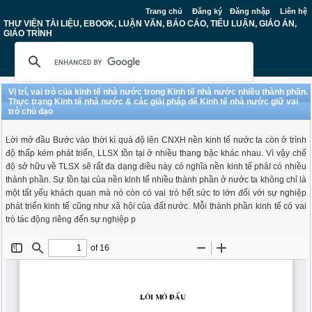
Trang chủ
Đăng ký
Đăng nhập
Liên hệ
THƯ VIỆN TÀI LIỆU, EBOOK, LUẬN VĂN, BÁO CÁO, TIỂU LUẬN, GIÁO ÁN,
GIÁO TRÌNH
Vị trí, vai trò của kinh tế nhà nước trong Kinh tế nhà nước nhiều thành phần.
Thực trạng Kinh tế nhà nước & các giải pháp để Kinh tế nhà nước giữ vai
trò chủ đạo
Lời mở đầu Bước vào thời kì quá độ lên CNXH nền kinh tế nước ta còn ở trình
độ thấp kém phát triển, LLSX tồn tại ở nhiều thang bậc khác nhau. Vì vậy chế
độ sở hữu về TLSX sẽ rất đa dạng điều này có nghĩa nền kinh tế phảI có nhiều
thành phần. Sự tồn tại của nền kinh tế nhiều thành phần ở nước ta không chỉ là
một tất yếu khách quan mà nó còn có vai trò hết sức to lớn đối với sự nghiệp
phát triển kinh tế cũng như xã hội của đất nước. Mỗi thành phần kinh tế có vai
trò tác động riêng đến sự nghiệp p