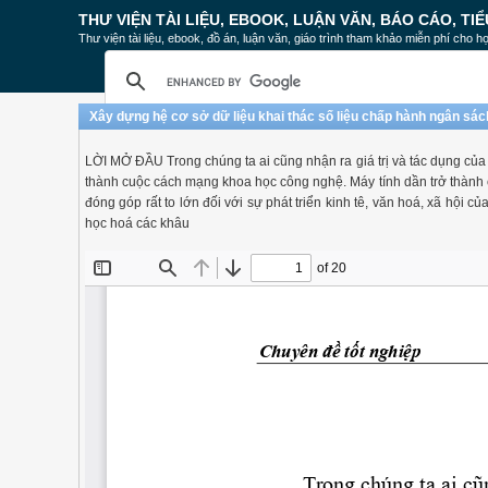
THƯ VIỆN TÀI LIỆU, EBOOK, LUẬN VĂN, BÁO CÁO, TIỂ
Thư viện tài liệu, ebook, đồ án, luận văn, giáo trình tham khảo miễn phí cho họ
Xây dựng hệ cơ sở dữ liệu khai thác số liệu chấp hành ngân sá
LỜI MỞ ĐẦU Trong chúng ta ai cũng nhận ra giá trị và tác dụng của ti
thành cuộc cách mạng khoa học công nghệ. Máy tính dần trở thành c
đóng góp rất to lớn đối với sự phát triển kinh tê, văn hoá, xã hội c
học hoá các khâu