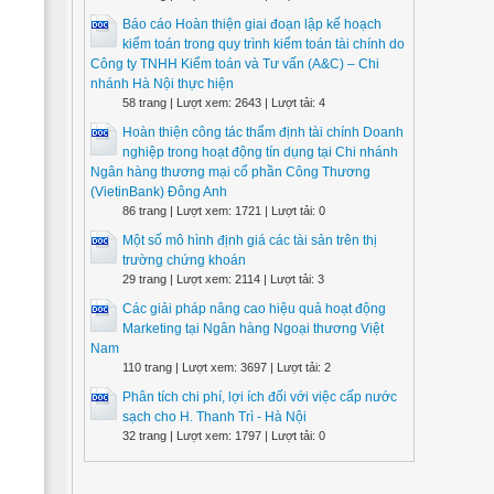
Báo cáo Hoàn thiện giai đoạn lập kế hoạch
kiểm toán trong quy trình kiểm toán tài chính do
Công ty TNHH Kiểm toán và Tư vấn (A&C) – Chi
nhánh Hà Nội thực hiện
58 trang | Lượt xem: 2643 | Lượt tải: 4
Hoàn thiện công tác thẩm định tài chính Doanh
nghiệp trong hoạt động tín dụng tại Chi nhánh
Ngân hàng thương mại cổ phần Công Thương
(VietinBank) Đông Anh
86 trang | Lượt xem: 1721 | Lượt tải: 0
Một số mô hình định giá các tài sản trên thị
trường chứng khoán
29 trang | Lượt xem: 2114 | Lượt tải: 3
Các giải pháp nâng cao hiệu quả hoạt động
Marketing tại Ngân hàng Ngoại thương Việt
Nam
110 trang | Lượt xem: 3697 | Lượt tải: 2
Phân tích chi phí, lợi ích đối với việc cấp nước
sạch cho H. Thanh Trì - Hà Nội
32 trang | Lượt xem: 1797 | Lượt tải: 0