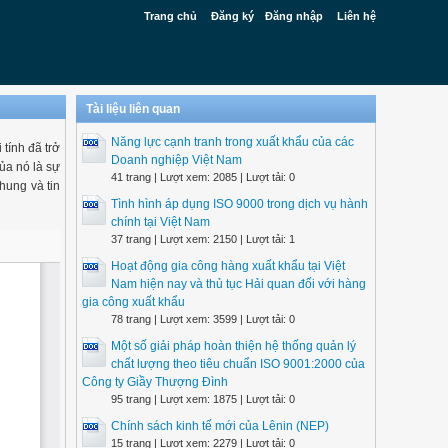
Trang chủ
Đăng ký
Đăng nhập
Liên hệ
Tài liệu liên quan
Năng lực cạnh tranh trong xuất khẩu của các
 tính đã trở
Doanh nghiệp Việt Nam
ủa nó là sự
41 trang | Lượt xem: 2085 | Lượt tải: 0
chung và tin
Tình hình áp dụng ISO 9000 trong dịch vụ hành
chính tại Việt Nam
37 trang | Lượt xem: 2150 | Lượt tải: 1
Hoạt động gia công hàng xuất khẩu tại Việt
Nam hiện nay và thủ tục Hải quan đối với hàng
gia công xuất khẩu
78 trang | Lượt xem: 3599 | Lượt tải: 0
Một số giải pháp hoàn thiện hệ thống quản lý
chất lượng theo tiêu chuẩn ISO 9001:2000 của
Công ty Giầy Thượng Đình
95 trang | Lượt xem: 1875 | Lượt tải: 0
Chính sách kinh tế mới của Lênin (NEP)
15 trang | Lượt xem: 2279 | Lượt tải: 0