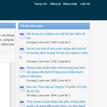
Trang chủ
Đăng ký
Đăng nhập
Liên hệ
Tài liệu liên quan
Nội Dung và ý Nghĩa của chế độ bảo hiểm xã
ề các thông
hội
n, công tác
24 trang | Lượt xem: 2183 | Lượt tải: 0
. Kiểm toán
Vai trò của kinh tế nhà nước trong nền Kinh tế
thị trường định hướng Xã hội chủ nghĩa ở nước
ta
23 trang | Lượt xem: 1741 | Lượt tải: 0
Những mâu thuẫn biện chứng trong quá trình
xây dựng nền kinh tế hàng hoá nhiều thành
phần ở Việt Nam
24 trang | Lượt xem: 1826 | Lượt tải: 0
Báo cáo Thực tập tại Công ty Cổ phần ô tô vận
tải Hà Tây
45 trang | Lượt xem: 3544 | Lượt tải: 1
Thực trạng và giải pháp cấp giấy chứng nhận
quyền sử dụng đất huyện Nghi Lộc tỉnh Nghệ