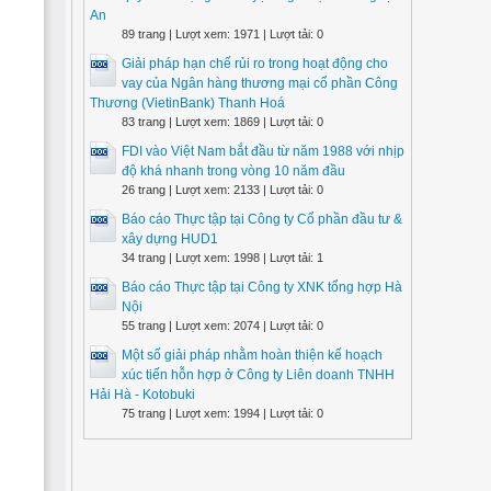
An
89 trang | Lượt xem: 1971 | Lượt tải: 0
Giải pháp hạn chế rủi ro trong hoạt động cho
vay của Ngân hàng thương mại cổ phần Công
Thương (VietinBank) Thanh Hoá
83 trang | Lượt xem: 1869 | Lượt tải: 0
FDI vào Việt Nam bắt đầu từ năm 1988 với nhịp
độ khá nhanh trong vòng 10 năm đầu
26 trang | Lượt xem: 2133 | Lượt tải: 0
Báo cáo Thực tập tại Công ty Cổ phần đầu tư &
xây dựng HUD1
34 trang | Lượt xem: 1998 | Lượt tải: 1
Báo cáo Thực tập tại Công ty XNK tổng hợp Hà
Nội
55 trang | Lượt xem: 2074 | Lượt tải: 0
Một số giải pháp nhằm hoàn thiện kế hoạch
xúc tiến hỗn hợp ở Công ty Liên doanh TNHH
Hải Hà - Kotobuki
75 trang | Lượt xem: 1994 | Lượt tải: 0