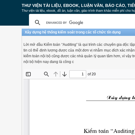
THƯ VIỆN TÀI LIỆU, EBOOK, LUẬN VĂN, BÁO CÁO, TIỂ
Thư viện tài liệu, ebook, đồ án, luận văn, giáo trình tham khảo miễn phí cho họ
Xây dựng hệ thống kiểm soát trong các tổ chức tín dụng
Lời mở đầu Kiểm toán “Auditing” là qui trình các chuyên gia độc l
tin có thể định lượng được của một đơn vị nhằm mục đích xác nhận
kiểm toán nội bộ cũng được các nhà quản lý quan tâm hơn, vì vậy tr
nội bộ hiện nay đang là công c