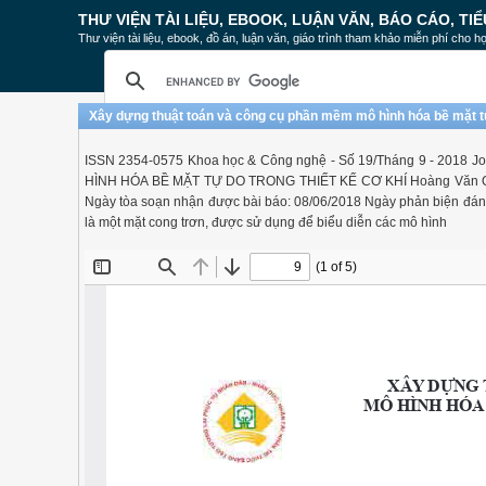
THƯ VIỆN TÀI LIỆU, EBOOK, LUẬN VĂN, BÁO CÁO, TIỂ
Thư viện tài liệu, ebook, đồ án, luận văn, giáo trình tham khảo miễn phí cho họ
Xây dựng thuật toán và công cụ phần mềm mô hình hóa bề mặt tự 
ISSN 2354-0575 Khoa học & Công nghệ - Số 19/Tháng 9 - 201
HÌNH HÓA BỀ MẶT TỰ DO TRONG THIẾT KẾ CƠ KHÍ Hoàng Văn Quý1
Ngày tòa soạn nhận được bài báo: 08/06/2018 Ngày phản biện đánh
là một mặt cong trơn, được sử dụng để biểu diễn các mô hình