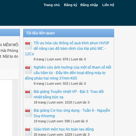
Trang chủ
Đăng ký
Đăng nhập
Liên hệ
Tài liệu liên quan
Tối ưu hóa các thông số quá trình phun HVOF
HẦN MỀM MÔ
để nâng cao độ bám dính của lớp phủ WC -
 Hải Phòng
12Co
: Mặt tự do
8 trang | Lượt xem: 876 | Lượt tải: 0
Nghiên cứu ảnh hưởng của một số tham số kết
cấu hãm lùi - Đẩy lên đến hoạt động máy tự
động pháo hai nòng 37mm K65
8 trang | Lượt xem: 915 | Lượt tải: 0
Bài giảng Truyền nhiệt VP - Bài 3: Trao đổi
nhiệt bằng bức xạ
18 trang | Lượt xem: 1018 | Lượt tải: 0
Bài giảng Cơ học ứng dụng - Tuần 6 - Nguyễn
Duy Khương
19 trang | Lượt xem: 590 | Lượt tải: 0
Giáo trình môn học An toàn lao động
26 trang | Lượt xem: 1029 | Lượt tải: 3