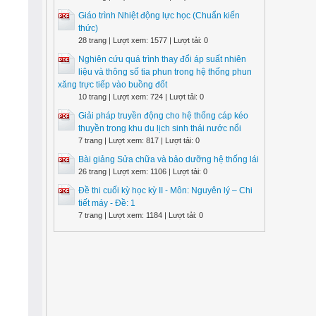
Giáo trình Nhiệt động lực học (Chuẩn kiến
thức)
28 trang | Lượt xem: 1577 | Lượt tải: 0
Nghiên cứu quá trình thay đổi áp suất nhiên
liệu và thông số tia phun trong hệ thống phun
xăng trực tiếp vào buồng đốt
10 trang | Lượt xem: 724 | Lượt tải: 0
Giải pháp truyền động cho hệ thống cáp kéo
thuyền trong khu du lịch sinh thái nước nổi
7 trang | Lượt xem: 817 | Lượt tải: 0
Bài giảng Sửa chữa và bảo dưỡng hệ thống lái
26 trang | Lượt xem: 1106 | Lượt tải: 0
Đề thi cuối kỳ học kỳ II - Môn: Nguyên lý – Chi
tiết máy - Đề: 1
7 trang | Lượt xem: 1184 | Lượt tải: 0