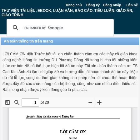
Trang chủ
Đăng ký
Đăng nhập
Liên hệ
THƯ VIỆN TÀI LIỆU, EBOOK, LUẬN VĂN, BÁO CÁO, TIỂU LUẬN, GIÁO ÁN,
GIÁO TRÌNH
An toàn thông tin trên mạng
LỜI CẢM ƠN dÿb Trước hết tôi xin chân thành cảm ơn các thầy cô giáo khoa
công nghệ thông tin trường ĐH Phương Đông đã trang bị cho tôi những kiến
thức cơ bản để có thể thực hiện tốt đồ án này. Tôi xin chân thành cảm ơn TS
Cao Kim Ánh đã tận tình giúp đỡ và hướng dẫn tôi hoàn thành đồ án này. Mặc
dù rất lỗ lực, song do thời gian không cho phép nên tôi chưa thể hoàn thiện
được đầy đủ các chức năng của hệ thống, cũng như còn nhiều điều thiếu sót.
Rất mong nhận được ý kiến đóng góp từ phía các