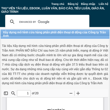
Trang chủ
Đăng ký
Đăng nhập
Liên hệ
THƯ VIỆN TÀI LIỆU, EBOOK, LUẬN VĂN, BÁO CÁO, TIỂU LUẬN, GIÁO ÁN,
GIÁO TRÌNH
Xây dựng mô hình cửa hàng phân phối điện thoại di động của Công ty Trần
Anh
Tài liệu Xây dựng mô hình cửa hàng phân phối điện thoại di động của Công ty
Trần Anh: PHẦN MỞ ĐẦU Chỉ sau hơn 15 năm phát triển, mạng di động ở Việt
Nam đã có những bước chuyển mình to lớn với sự gia tăng mạnh mẽ của các
nhà cung cấp cũng như số thuê bao di động. Cho tới thời điểm hiện nay, đã có
7 nhà cũng cấp dịch vụ điện thoại di động với gần 37.5 triệu thuê bao trên cả
nước. Sự đa dạng những nhà cung cấp này cùng với việc gần đây Thông tư 02
của Bộ TT-TT cho phép các doanh nghiệp viễn thông được tự quyết định giá
cước đã khiến cho dịch vụ di động trở nên rẻ và gần gũi với n... Ebook Xây
dựng mô hình cửa hàng phân phối điện thoại di động của Công ty Trần Anh