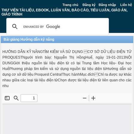
Trang chủ
Đăng ký
Đăng nhập
Liên hệ
THƯ VIỆN TÀI LIỆU, EBOOK, LUẬN VĂN, BÁO CÁO, TIỂU LUẬN, GIÁO ÁN,
GIÁO TRÌNH
Bài giảng Hướng dẫn kỹ năng
HƯỚNG DẪN KỸ NĂNGTÌM KIẾM VÀ SỬ DỤNG CƠ SỞ DỮ LIỆU ĐIỆN TỬ
PROQUESTNgười trình bày: Nguyễn Thị HồngHuế, ngày 19-01-2013NỘI
DUNGGiới thiệu nguồn tài liệu điện tử có tại Trung tâm Học liệu- Đại học
HuếPhương pháp tìm kiếm và sử dụng nguồn tài liệu điện tửHướng dẫn sử
dụng cơ sở dữ liệu Proquest CentralThực hànhMục đích Chỉ ra được sự khác
nhau giữa các loại tài liệu điện tửChọn được tài liệu điện tử liên quan cho các
nhu