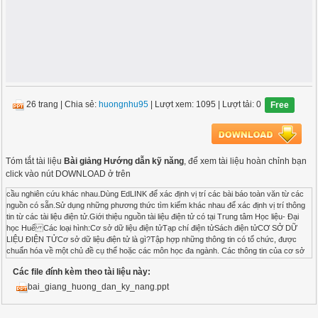
26 trang
|
Chia sẻ:
huongnhu95
| Lượt xem: 1095
| Lượt tải: 0
Free
Tóm tắt tài liệu
Bài giảng Hướng dẫn kỹ năng
, để xem tài liệu hoàn chỉnh bạn
click vào nút DOWNLOAD ở trên
cầu nghiên cứu khác nhau.Dùng EdLINK để xác định vị trí các bài báo toàn văn từ các
nguồn có sẵn.Sử dụng những phương thức tìm kiếm khác nhau để xác định vị trí thông
tin từ các tài liệu điện tử.Giới thiệu nguồn tài liệu điện tử có tại Trung tâm Học liệu- Đại
học Huế Các loại hình:Cơ sở dữ liệu điện tửTạp chí điện tửSách điện tửCƠ SỞ DỮ
LIỆU ĐIỆN TỬCơ sở dữ liệu điện tử là gì?Tập hợp những thông tin có tổ chức, được
chuẩn hóa về một chủ đề cụ thể hoặc các môn học đa ngành. Các thông tin của cơ sở
dữ liệu điện tử có thể được truy cập và tải về qua máy tính kết nối internet. Nội dung bao
Các file đính kèm theo tài liệu này:
gồm các bài báo, bài viết báo, những đánh giá của cuốn sách, những bài họp, hội nghị
hội thảo...v.v..Luôn được cập nhật hằng ngày, hằng tuần, hằng tháng, hoặc hàng
bai_giang_huong_dan_ky_nang.ppt
quý...Gồm các bài toàn văn và các thư mục: Các bài toàn văn: toàn bộ nội dung bài báo
như thông tin trích dẫn, văn bản, minh họa, sơ đồ, biểu bảng...Các thư mục: chỉ có thông