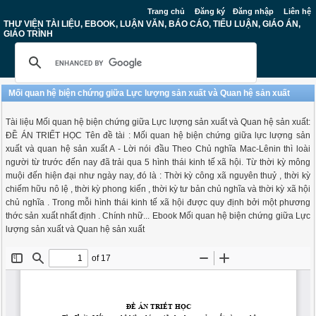
Trang chủ
Đăng ký
Đăng nhập
Liên hệ
THƯ VIỆN TÀI LIỆU, EBOOK, LUẬN VĂN, BÁO CÁO, TIỂU LUẬN, GIÁO ÁN,
GIÁO TRÌNH
Mối quan hệ biện chứng giữa Lực lượng sản xuất và Quan hệ sản xuất
Tài liệu Mối quan hệ biện chứng giữa Lực lượng sản xuất và Quan hệ sản xuất:
ĐỀ ÁN TRIẾT HỌC Tên đề tài : Mối quan hệ biện chứng giữa lực lượng sản
xuất và quan hệ sản xuất A - Lời nói đầu Theo Chủ nghĩa Mac-Lênin thì loài
người từ trước đến nay đã trải qua 5 hình thái kinh tế xã hội. Từ thời kỳ mông
muội đến hiện đại như ngày nay, đó là : Thời kỳ công xã nguyên thuỷ , thời kỳ
chiếm hữu nô lệ , thời kỳ phong kiến , thời kỳ tư bản chủ nghĩa và thời kỳ xã hội
chủ nghĩa . Trong mỗi hình thái kinh tế xã hội được quy định bởi một phương
thớc sản xuất nhất định . Chính nhữ... Ebook Mối quan hệ biện chứng giữa Lực
lượng sản xuất và Quan hệ sản xuất