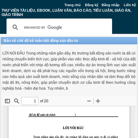
Trang chủ
Đăng ký
Đăng nhập
Liên hệ
THƯ VIỆN TÀI LIỆU, EBOOK, LUẬN VĂN, BÁO CÁO, TIỂU LUẬN, GIÁO ÁN,
GIÁO TRÌNH
Bàn về chế độ kế toán bất động sản đầu tư
LỜI NÓI ĐẦU Trong những năm gần đây, thị trường bất động sản nước ta đã có
những chuyển biến tích cực, góp phần vào việc thúc đẩy kinh tế - xã hội của đất
nước phát triển với nhịp độ tương đối cao, nhiều dự án trong lĩnh vực sản xuất
kinh doanh, dịch vụ đã phát huy các nguồn vốn trong xã hội, từng bước nâng
cao hiệu quả sản xuất kinh doanh, mức sống của nhân dân và làm thay đổi bộ
mặt đô thị, nông thôn, góp phần chuyển dịch cơ cấu kinh tế theo hướng công
nghiệp hoá - hiện đại hoá. Tuy nhiên, b