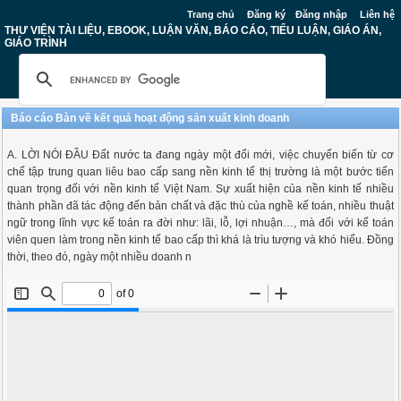
Trang chủ
Đăng ký
Đăng nhập
Liên hệ
THƯ VIỆN TÀI LIỆU, EBOOK, LUẬN VĂN, BÁO CÁO, TIỂU LUẬN, GIÁO ÁN,
GIÁO TRÌNH
Báo cáo Bàn về kết quả hoạt động sản xuất kinh doanh
A. LỜI NÓI ĐẦU Đất nước ta đang ngày một đổi mới, việc chuyển biến từ cơ
chế tập trung quan liêu bao cấp sang nền kinh tế thị trường là một bước tiến
quan trọng đối với nền kinh tế Việt Nam. Sự xuất hiện của nền kinh tế nhiều
thành phần đã tác động đến bản chất và đặc thù của nghề kế toán, nhiều thuật
ngữ trong lĩnh vực kế toán ra đời như: lãi, lỗ, lợi nhuận…, mà đối với kế toán
viên quen làm trong nền kinh tế bao cấp thì khá là trìu tượng và khó hiểu. Đồng
thời, theo đó, ngày một nhiều doanh n