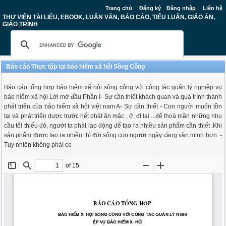
Trang chủ
Đăng ký
Đăng nhập
Liên hệ
THƯ VIỆN TÀI LIỆU, EBOOK, LUẬN VĂN, BÁO CÁO, TIỂU LUẬN, GIÁO ÁN,
GIÁO TRÌNH
Báo cáo Thực tập tại bảo hiểm xã hội Sông Công
Báo cáo tổng hợp bảo hiểm xã hội sông công với công tác quản lý nghiệp vụ
bảo hiểm xã hội Lời mở đầu Phần I- Sự cần thiết khách quan và quá trình thành
phát triển của bảo hiểm xã hội việt nam A- Sự cần thiết - Con người muốn tồn
tại và phát triển dược trước hết phảI ăn mặc , ở, đI lại ...để thoả mãn những nhu
cầu tối thiểu đó, người ta phảI lao động để tạo ra nhiều sản phẩm cần thiết .Khi
sản phẩm được tạo ra nhiều thì đời sống con người ngày càng văn minh hơn. -
Tuy nhiên không phảI co