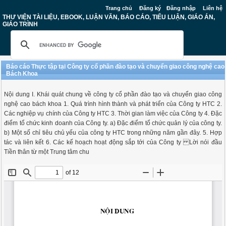
Trang chủ
Đăng ký
Đăng nhập
Liên hệ
THƯ VIỆN TÀI LIỆU, EBOOK, LUẬN VĂN, BÁO CÁO, TIỂU LUẬN, GIÁO ÁN,
GIÁO TRÌNH
Báo cáo Thực tập tại Công ty cổ phần đào tạo và chuyển giao công nghệ cao
Bách Khoa
Nội dung I. Khái quát chung về công ty cổ phần đào tạo và chuyển giao công
nghệ cao bách khoa 1. Quá trình hình thành và phát triển của Công ty HTC 2.
Các nghiệp vụ chính của Công ty HTC 3. Thời gian làm việc của Công ty 4. Đặc
điểm tổ chức kinh doanh của Công ty. a) Đặc điểm tổ chức quản lý của công ty.
b) Một số chỉ tiêu chủ yếu của công ty HTC trong những năm gần đây. 5. Hợp
tác và liên kết 6. Các kế hoạch hoạt động sắp tới của Công ty Lời nói đầu
Tiền thân từ một Trung tâm chu