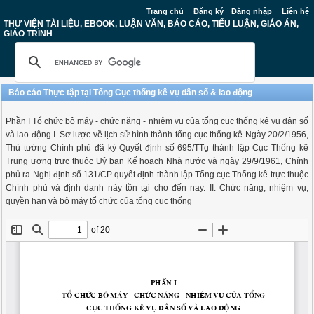
Trang chủ
Đăng ký
Đăng nhập
Liên hệ
THƯ VIỆN TÀI LIỆU, EBOOK, LUẬN VĂN, BÁO CÁO, TIỂU LUẬN, GIÁO ÁN,
GIÁO TRÌNH
Báo cáo Thực tập tại Tổng Cục thống kê vụ dân số & lao động
Phần I Tổ chức bộ máy - chức năng - nhiệm vụ của tổng cục thống kê vụ dân số
và lao động I. Sơ lược về lịch sử hình thành tổng cục thống kê Ngày 20/2/1956,
Thủ tướng Chính phủ đã ký Quyết định số 695/TTg thành lập Cục Thống kê
Trung ương trực thuộc Uỷ ban Kế hoạch Nhà nước và ngày 29/9/1961, Chính
phủ ra Nghị định số 131/CP quyết định thành lập Tổng cục Thống kê trực thuộc
Chính phủ và định danh này tồn tại cho đến nay. II. Chức năng, nhiệm vụ,
quyền hạn và bộ máy tổ chức của tổng cục thống