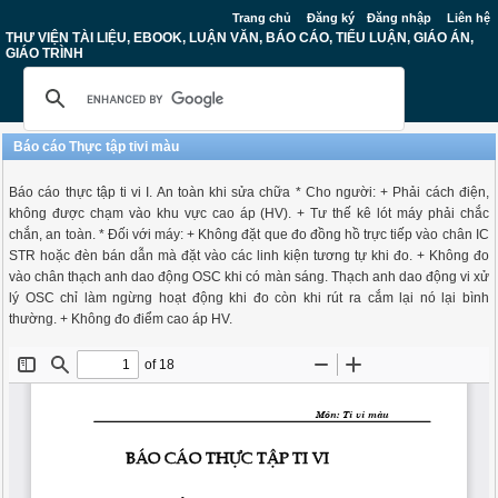
Trang chủ
Đăng ký
Đăng nhập
Liên hệ
THƯ VIỆN TÀI LIỆU, EBOOK, LUẬN VĂN, BÁO CÁO, TIỂU LUẬN, GIÁO ÁN,
GIÁO TRÌNH
Báo cáo Thực tập tivi màu
Báo cáo thực tập ti vi I. An toàn khi sửa chữa * Cho người: + Phải cách điện,
không được chạm vào khu vực cao áp (HV). + Tư thế kê lót máy phải chắc
chắn, an toàn. * Đối với máy: + Không đặt que đo đồng hồ trực tiếp vào chân IC
STR hoặc đèn bán dẫn mà đặt vào các linh kiện tương tự khi đo. + Không đo
vào chân thạch anh dao động OSC khi có màn sáng. Thạch anh dao động vi xử
lý OSC chỉ làm ngừng hoạt động khi đo còn khi rút ra cắm lại nó lại bình
thường. + Không đo điểm cao áp HV.