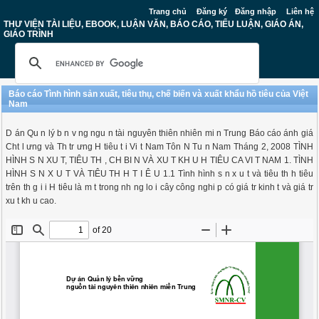
Trang chủ
Đăng ký
Đăng nhập
Liên hệ
THƯ VIỆN TÀI LIỆU, EBOOK, LUẬN VĂN, BÁO CÁO, TIỂU LUẬN, GIÁO ÁN,
GIÁO TRÌNH
Báo cáo Tình hình sản xuất, tiêu thụ, chế biến và xuất khẩu hồ tiêu của Việt
Nam
D án Qu n lý b n v ng ngu n tài nguyên thiên nhiên mi n Trung Báo cáo ánh giá
Cht l ưng và Th tr ưng H tiêu t i Vi t Nam Tôn N Tu n Nam Tháng 2, 2008 TÌNH
HÌNH S N XU T, TIÊU TH , CH BI N VÀ XU T KH U H TIÊU CA VI T NAM 1. TÌNH
HÌNH S N X U T VÀ TIÊU TH H T I Ê U 1.1 Tình hình s n x u t và tiêu th h tiêu
trên th g i i H tiêu là m t trong nh ng lo i cây công nghi p có giá tr kinh t và giá tr
xu t kh u cao.