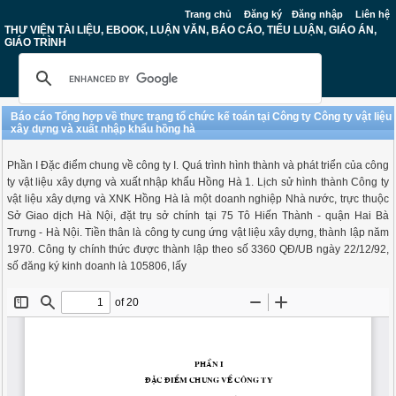
Trang chủ
Đăng ký
Đăng nhập
Liên hệ
THƯ VIỆN TÀI LIỆU, EBOOK, LUẬN VĂN, BÁO CÁO, TIỂU LUẬN, GIÁO ÁN,
GIÁO TRÌNH
Báo cáo Tổng hợp về thực trạng tổ chức kế toán tại Công ty Công ty vật liệu
xây dựng và xuất nhập khẩu hồng hà
Phần I Đặc điểm chung về công ty I. Quá trình hình thành và phát triển của công
ty vật liệu xây dựng và xuất nhập khẩu Hồng Hà 1. Lịch sử hình thành Công ty
vật liệu xây dựng và XNK Hồng Hà là một doanh nghiệp Nhà nước, trực thuộc
Sở Giao dịch Hà Nội, đặt trụ sở chính tại 75 Tô Hiến Thành - quận Hai Bà
Trưng - Hà Nội. Tiền thân là công ty cung ứng vật liệu xây dựng, thành lập năm
1970. Công ty chính thức được thành lập theo số 3360 QĐ/UB ngày 22/12/92,
số đăng ký kinh doanh là 105806, lấy