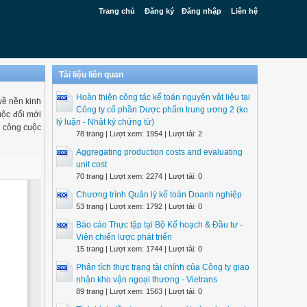
Trang chủ
Đăng ký
Đăng nhập
Liên hệ
Tài liệu liên quan
Hoàn thiện công tác kế toán nguyên vật liệu tại
về nền kinh
Công ty cổ phần Dược phẩm trung ương 2 (ko
uộc đổi mới
lý luận - Nhật ký chứng từ)
a công cuộc
78 trang | Lượt xem: 1954 | Lượt tải: 2
Aggregating production costs and evaluating
unit cost
70 trang | Lượt xem: 2274 | Lượt tải: 0
Chương trình Quản lý kế toán Doanh nghiệp
53 trang | Lượt xem: 1792 | Lượt tải: 0
Báo cáo Thực tập tại Bộ Kế hoạch & Đầu tư -
Viện chiến lược phát triển
15 trang | Lượt xem: 1744 | Lượt tải: 0
Phân tích thực trạng tài chính của Công ty giao
nhận kho vận ngoại thương - Vietrans
89 trang | Lượt xem: 1563 | Lượt tải: 0