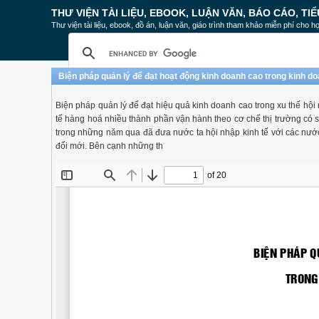
THƯ VIỆN TÀI LIỆU, EBOOK, LUẬN VĂN, BÁO CÁO, TIỂ
Thư viện tài liệu, ebook, đồ án, luận văn, giáo trình tham khảo miễn phí cho họ
Biện pháp quản lý để đạt hoạt động kinh doanh cao trong kinh doa
Biện pháp quản lý để đạt hiệu quả kinh doanh cao trong xu thế hội 
tế hàng hoá nhiều thành phần vận hành theo cơ chế thị trường có 
trong những năm qua đã đưa nước ta hội nhập kinh tế với các nước 
đổi mới. Bên cạnh những th