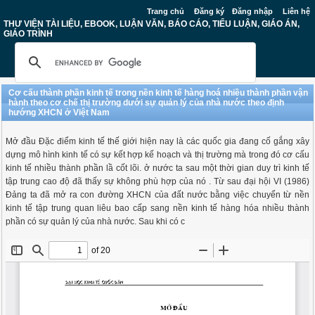
Trang chủ
Đăng ký
Đăng nhập
Liên hệ
THƯ VIỆN TÀI LIỆU, EBOOK, LUẬN VĂN, BÁO CÁO, TIỂU LUẬN, GIÁO ÁN,
GIÁO TRÌNH
Cơ cấu thành phần kinh tế trong nền kinh tế hàng hoá nhiều thành phần vận
hành theo cơ chế thị trường dưới sự quản lý của nhà nước theo định
hướng XHCN ở Việt Nam
Mở đầu Đặc điểm kinh tế thế giới hiện nay là các quốc gia đang cố gắng xây
dựng mô hình kinh tế có sự kết hợp kế hoạch và thị trường mà trong đó cơ cấu
kinh tế nhiều thành phần lầ cốt lõi. ở nước ta sau một thời gian duy trì kinh tế
tập trung cao độ đã thấy sự không phù hợp của nó . Từ sau đại hội VI (1986)
Đảng ta đã mở ra con đường XHCN của đất nước bằng việc chuyển từ nền
kinh tế tập trung quan liêu bao cấp sang nền kinh tế hàng hóa nhiều thành
phần có sự quản lý của nhà nước. Sau khi có c