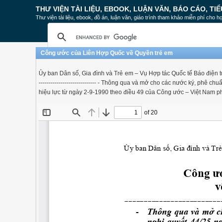
THƯ VIỆN TÀI LIỆU, EBOOK, LUẬN VĂN, BÁO CÁO, TIỂ
Thư viện tài liệu, ebook, đồ án, luận văn, giáo trình tham khảo miễn phí cho họ
Công ước của Liên Hợp Quốc về Quyền trẻ em
Ủy ban Dân số, Gia đình và Trẻ em – Vụ Hợp tác Quốc tế Báo điện tử Gi
----------------------------- - Thông qua và mở cho các nước ký, phê
hiệu lực từ ngày 2-9-1990 theo điều 49 của Công ước – Việt Nam p