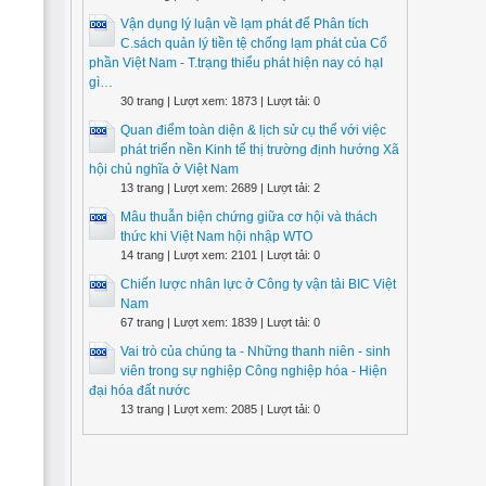
Vận dụng lý luận về lạm phát để Phân tích
C.sách quản lý tiền tệ chống lạm phát của Cổ
phần Việt Nam - T.trạng thiểu phát hiện nay có hạI
gì…
30 trang | Lượt xem: 1873 | Lượt tải: 0
Quan điểm toàn diện & lịch sử cụ thể với việc
phát triển nền Kinh tế thị trường định hướng Xã
hội chủ nghĩa ở Việt Nam
13 trang | Lượt xem: 2689 | Lượt tải: 2
Mâu thuẫn biện chứng giữa cơ hội và thách
thức khi Việt Nam hội nhập WTO
14 trang | Lượt xem: 2101 | Lượt tải: 0
Chiến lược nhân lực ở Công ty vận tải BIC Việt
Nam
67 trang | Lượt xem: 1839 | Lượt tải: 0
Vai trò của chúng ta - Những thanh niên - sinh
viên trong sự nghiệp Công nghiệp hóa - Hiện
đại hóa đất nước
13 trang | Lượt xem: 2085 | Lượt tải: 0