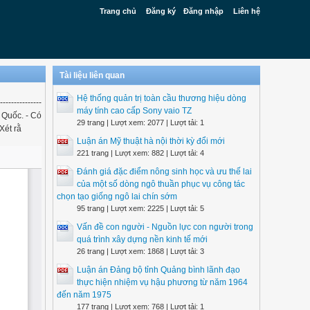
Trang chủ
Đăng ký
Đăng nhập
Liên hệ
Tài liệu liên quan
Hệ thống quản trị toàn cầu thương hiệu dòng
------------
máy tính cao cấp Sony vaio TZ
p Quốc. - Có
29 trang | Lượt xem: 2077 | Lượt tải: 1
Xét rằ
Luận án Mỹ thuật hà nội thời kỳ đổi mới
221 trang | Lượt xem: 882 | Lượt tải: 4
Đánh giá đặc điểm nông sinh học và ưu thế lai
của một số dòng ngô thuần phục vụ công tác
chọn tạo giống ngô lai chín sớm
95 trang | Lượt xem: 2225 | Lượt tải: 5
Vấn đề con người - Nguồn lực con người trong
quá trình xây dựng nền kinh tế mới
26 trang | Lượt xem: 1868 | Lượt tải: 3
Luận án Đảng bộ tỉnh Quảng bình lãnh đạo
thực hiện nhiệm vụ hậu phương từ năm 1964
đến năm 1975
177 trang | Lượt xem: 768 | Lượt tải: 1